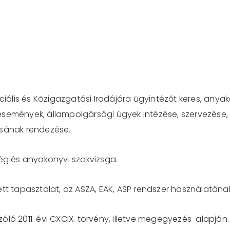
ociális és Közigazgatási Irodájára ügyintézőt keres, any
események, állampolgársági ügyek intézése, szervezése,
ásának rendezése.
ség és anyakönyvi szakvizsga.
tt tapasztalat, az ASZA, EAK, ASP rendszer használatának 
szóló 2011. évi CXCIX. törvény, illetve megegyezés alapján.