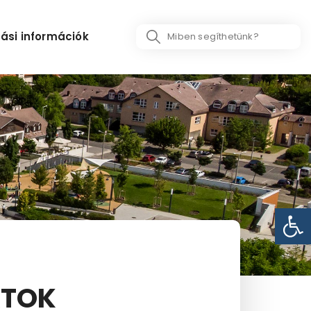
Search
ási információk
...
Eszk
ATOK