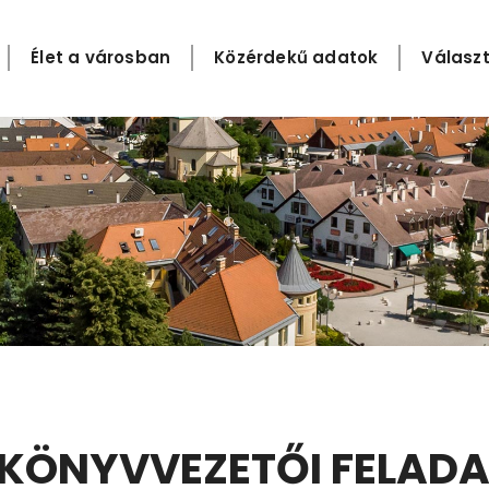
Élet a városban
Közérdekű adatok
Választ
AKÖNYVVEZETŐI FELAD