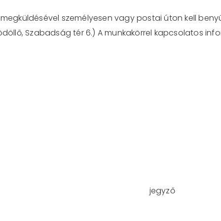
z megküldésével személyesen vagy postai úton kell benyú
Gödöllő, Szabadság tér 6.) A munkakörrel kapcsolatos in
egyző