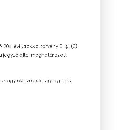
11. évi CLXXXIX. törvény 81. §. (3)
a jegyző által meghatározott
s, vagy okleveles közigazgatási