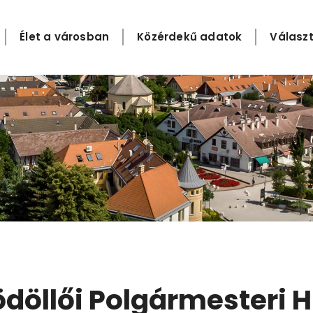
Élet a városban
Közérdekű adatok
Választ
döllői Polgármesteri H