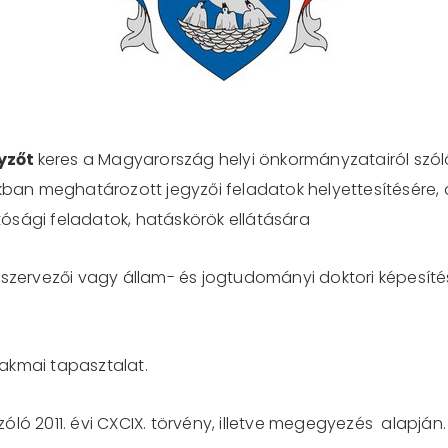
yzőt
keres a Magyarország helyi önkormányzatairól szóló 20
n meghatározott jegyzői feladatok helyettesítésére, 
ósági feladatok, hatáskörök ellátására
sszervezői vagy állam- és jogtudományi doktori képesíté
akmai tapasztalat.
szóló 2011. évi CXCIX. törvény, illetve megegyezés alapján.