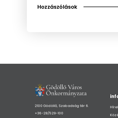
Hozzászólások
in
2100 Gödöllő, Szabadság tér 6.
Híre
+36-28/529-100
Köz