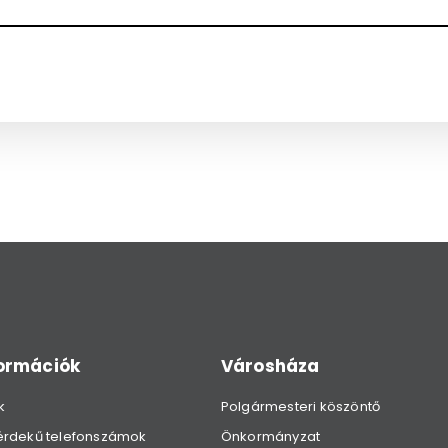
formációk
Városháza
k
Polgármesteri köszöntő
érdekű telefonszámok
Önkormányzat