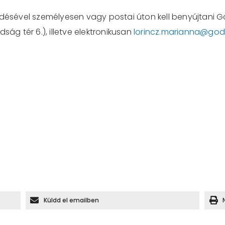
ldésével személyesen vagy postai úton kell benyújtani G
ság tér 6.), illetve elektronikusan
lorincz.marianna@god
Küldd el emailben