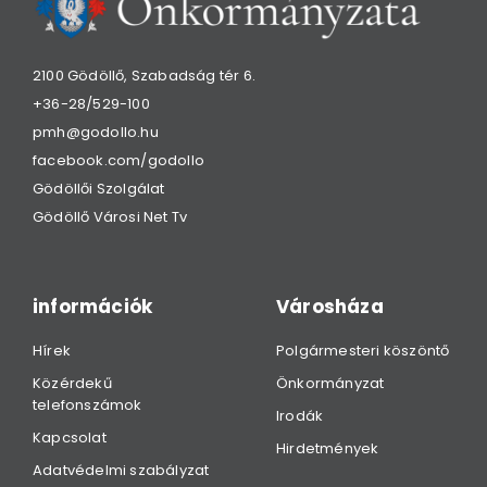
2100 Gödöllő, Szabadság tér 6.
+36-28/529-100
pmh@godollo.hu
facebook.com/godollo
Gödöllői Szolgálat
Gödöllő Városi Net Tv
információk
Városháza
Hírek
Polgármesteri köszöntő
Közérdekű
Önkormányzat
telefonszámok
Irodák
Kapcsolat
Hirdetmények
Adatvédelmi szabályzat