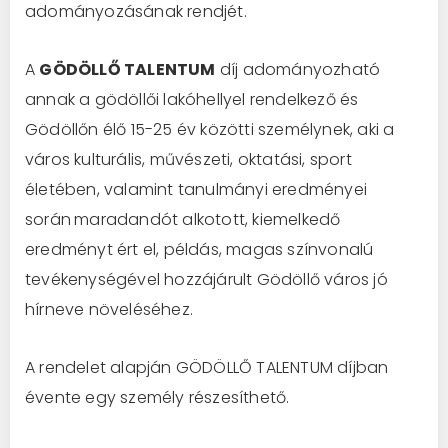
adományozásának rendjét.
A
GÖDÖLLŐ TALENTUM
díj adományozható
annak a gödöllői lakóhellyel rendelkező és
Gödöllőn élő 15-25 év közötti személynek, aki a
város kulturális, művészeti, oktatási, sport
életében, valamint tanulmányi eredményei
során
maradandót alkotott, kiemelkedő
eredményt ért el, példás, magas színvonalú
tevékenységével hozzájárult Gödöllő város jó
hírneve növeléséhez.
A rendelet alapján GÖDÖLLŐ TALENTUM díjban
évente egy személy részesíthető.