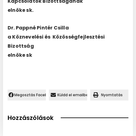
Kapcsolatok Bizottságának
elnöke sk.
Dr. Pappné Pintér Csilla
a Köznevelési és Közösségfejlesztési
Bizottság
elnöke sk
Megosztás Facebookon.
Küldd el emailben
Nyomtatás
Hozzászólások