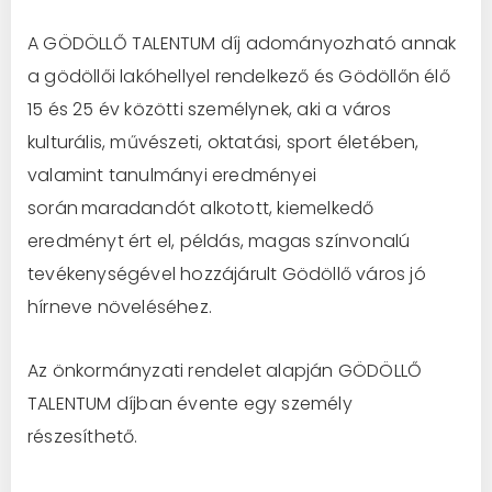
A GÖDÖLLŐ TALENTUM díj adományozható annak
a gödöllői lakóhellyel rendelkező és Gödöllőn élő
15 és 25 év közötti személynek, aki a város
kulturális, művészeti, oktatási, sport életében,
valamint tanulmányi eredményei
során
maradandót alkotott, kiemelkedő
eredményt ért el, példás, magas színvonalú
tevékenységével hozzájárult Gödöllő város jó
hírneve növeléséhez.
Az önkormányzati rendelet alapján GÖDÖLLŐ
TALENTUM díjban évente egy személy
részesíthető.