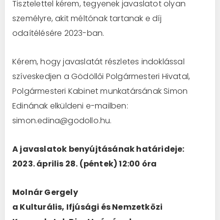
Tisztelettel kérem, tegyenek javaslatot olyan
személyre, akit méltónak tartanak e díj
odaítélésére 2023-ban.
Kérem, hogy javaslatát részletes indoklással
szíveskedjen a Gödöllői Polgármesteri Hivatal,
Polgármesteri Kabinet munkatársának Simon
Edinának elküldeni e-mailben:
simon.edina@godollo.hu.
A javaslatok benyújtásának határideje:
2023. április 28. (péntek) 12:00 óra
Molnár Gergely
a Kulturális, Ifjúsági és Nemzetközi