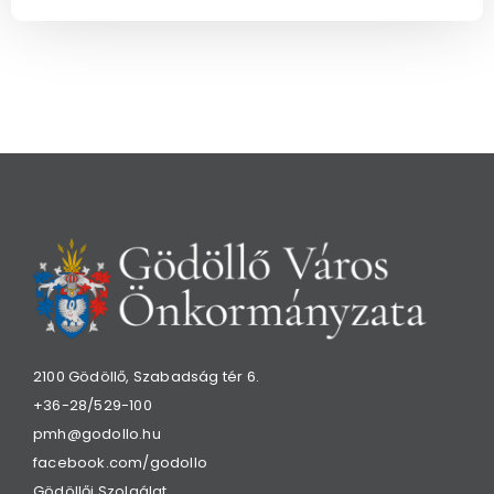
2100 Gödöllő, Szabadság tér 6.
+36-28/529-100
pmh@godollo.hu
facebook.com/godollo
Gödöllői Szolgálat