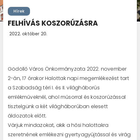
Hírek
FELHÍVÁS KOSZORÚZÁSRA
2022. október 20.
Gödöllő Város Önkormányzata 2022. november
2-án, 17 órakor Halottak napi megemlékezést tart
a Szabadság téri I. és II. világháborús
emlékműveknél, ahol műsorral és koszorúzással
tisztelgünk a két világháborúban elesett
áldozatok előtt.
Várjuk mindazokat, akik a hősi halottakra
szeretnének emlékezni gyertyagyújtással és virág