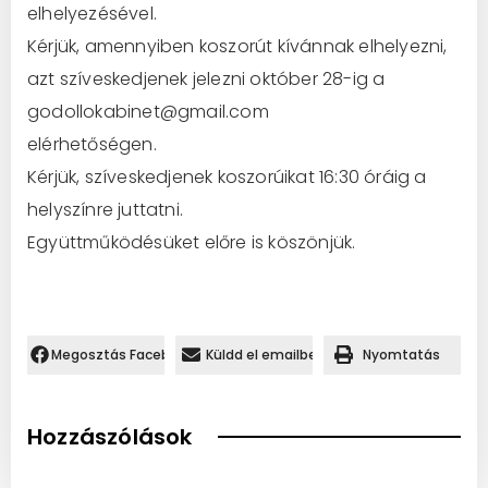
elhelyezésével.
Kérjük, amennyiben koszorút kívánnak elhelyezni,
azt szíveskedjenek jelezni október 28-ig a
godollokabinet@gmail.com
elérhetőségen.
Kérjük, szíveskedjenek koszorúikat 16:30 óráig a
helyszínre juttatni.
Együttműködésüket előre is köszönjük.
Megosztás Facebookon.
Küldd el emailben
Nyomtatás
Hozzászólások