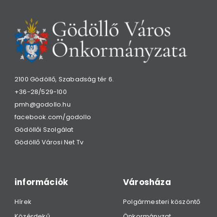
2100 Gödöllő, Szabadság tér 6.
+36-28/529-100
pmh@godollo.hu
facebook.com/godollo
Gödöllői Szolgálat
Gödöllő Városi Net Tv
információk
Városháza
Hírek
Polgármesteri köszöntő
Közérdekű
Önkormányzat