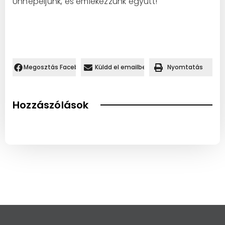
Ünnepeljünk, és emlékezzünk együtt!
Megosztás Facebookon.
Küldd el emailben
Nyomtatás
Hozzászólások