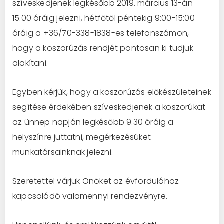
szíveskedjenek legkésőbb 2019. március 13-án
15.00 óráig jelezni, hétfőtől péntekig 9:00-15:00
óráig a +36/70-338-1838-es telefonszámon,
hogy a koszorúzás rendjét pontosan ki tudjuk
alakítani.
Egyben kérjük, hogy a koszorúzás előkészületeinek
segítése érdekében szíveskedjenek a koszorúkat
az ünnep napján legkésőbb 9.30 óráig a
helyszínre juttatni, megérkezésüket
munkatársainknak jelezni.
Szeretettel várjuk Önöket az évfordulóhoz
kapcsolódó valamennyi rendezvényre.