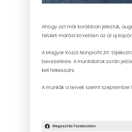
Ahogy azt már korábban jeleztük, augu
felületi marást követően az út új kopó
A Magyar Közút Nonprofit Zrt. tájékozta
bevezetésre. A munkálatok során jelzőő
kell felkészülni.
A munkák a tervek szerint szeptember 1
Megosztás Facebookon.