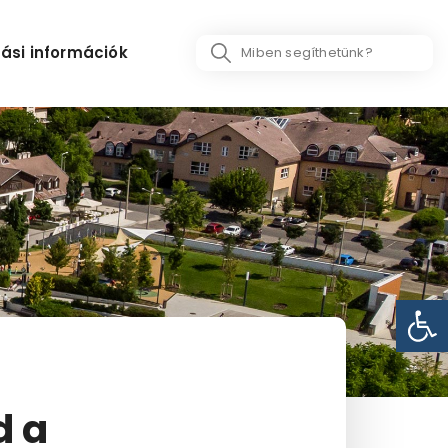
Search
ási információk
...
Eszk
d a