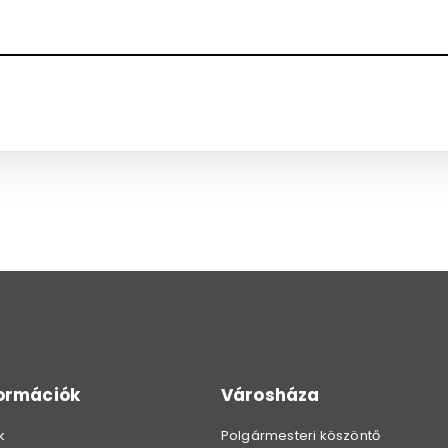
formációk
Városháza
k
Polgármesteri köszöntő