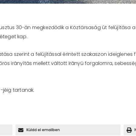
sztus 30-án megkezdődik a Köztársaság út felújítása a v
réteget kap.
tása szerint a felújítással érintett szakaszon ideiglenes
rös irányítás mellett váltott irányú forgalomra, sebessé
-jéig tartanak.
Küldd el emailben