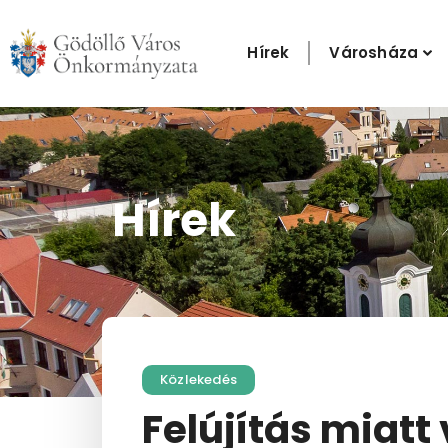
Skip
to
Hírek
Városháza
content
Hírek
Közlekedés
Felújítás miatt 