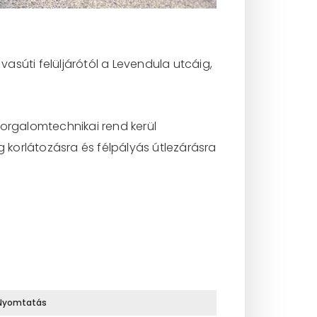
asúti felüljárótól a Levendula utcáig,
 forgalomtechnikai rend kerül
g korlátozásra és félpályás útlezárásra
Nyomtatás