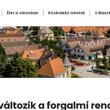
Élet a városban
Közérdekű adatok
Választ
változik a forgalmi ren