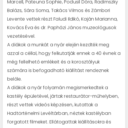
Marcell, Pateuna Sophie, Podusil Dóra, Radimszky
Balázs, Sára Soma, Takács Vilmos és Zámbori
Levente vettek részt Faludi Ildikó, Kaján Marianna,
Kovács Éva és dr. Papházi János muzeológusok
vezetésével.
A diákok a munkát a nyár elején kezdték meg
azzal a céllal, hogy felkutatják ennek a 40 évnek a
még fellelhető emlékeit és a korosztályuk
számára is befogadható kiállítást rendeznek
belőle.
A diákok a nyár folyamán megismerkedtek a
kastély épületével, jártak restaurátor-műhelyben,
részt vettek videós képzésen, kutattak a
Hadtörténelmi Levéltárban, néztek kastélyban
forgatott filmeket. Ellátogattak kiállításokra és