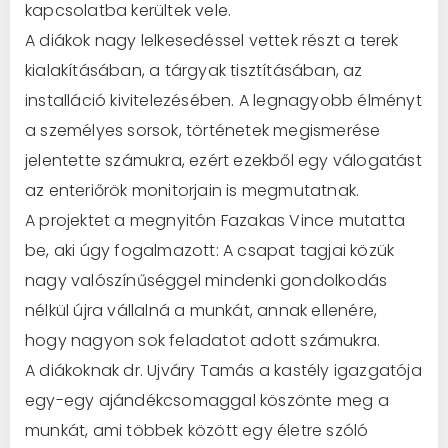
kapcsolatba kerültek vele.
A diákok nagy lelkesedéssel vettek részt a terek
kialakításában, a tárgyak tisztításában, az
installáció kivitelezésében. A legnagyobb élményt
a személyes sorsok, történetek megismerése
jelentette számukra, ezért ezekből egy válogatást
az enteriőrök monitorjain is megmutatnak.
A projektet a megnyitón Fazakas Vince mutatta
be, aki úgy fogalmazott: A csapat tagjai közük
nagy valószínűséggel mindenki gondolkodás
nélkül újra vállalná a munkát, annak ellenére,
hogy nagyon sok feladatot adott számukra.
A diákoknak dr. Ujváry Tamás a kastély igazgatója
egy-egy ajándékcsomaggal köszönte meg a
munkát, ami többek között egy életre szóló