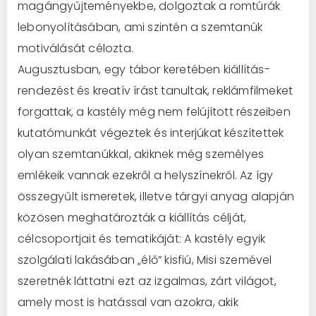
magángyűjteményekbe, dolgoztak a romtúrák
lebonyolításában, ami szintén a szemtanúk
motiválását célozta.
Augusztusban, egy tábor keretében kiállítás-
rendezést és kreatív írást tanultak, reklámfilmeket
forgattak, a kastély még nem felújított részeiben
kutatómunkát végeztek és interjúkat készítettek
olyan szemtanúkkal, akiknek még személyes
emlékeik vannak ezekről a helyszínekről. Az így
összegyűlt ismeretek, illetve tárgyi anyag alapján
közösen meghatározták a kiállítás célját,
célcsoportjait és tematikáját: A kastély egyik
szolgálati lakásában „élő” kisfiú, Misi szemével
szeretnék láttatni ezt az izgalmas, zárt világot,
amely most is hatással van azokra, akik