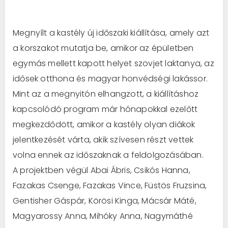
Megnyílt a kastély új időszaki kiállítása, amely azt
a korszakot mutatja be, amikor az épületben
egymás mellett kapott helyet szovjet laktanya, az
idősek otthona és magyar honvédségi lakássor.
Mint az a megnyitón elhangzott, a kiállításhoz
kapcsolódó program már hónapokkal ezelőtt
megkezdődött, amikor a kastély olyan diákok
jelentkezését várta, akik szívesen részt vettek
volna ennek az időszaknak a feldolgozásában.
A projektben végül Abai Ábris, Csikós Hanna,
Fazakas Csenge, Fazakas Vince, Füstös Fruzsina,
Gentisher Gáspár, Körösi Kinga, Mácsár Máté,
Magyarossy Anna, Mihóky Anna, Nagymáthé