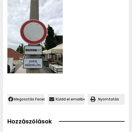
Megosztás Facebookon.
Küldd el emailben
Nyomtatás
Hozzászólások