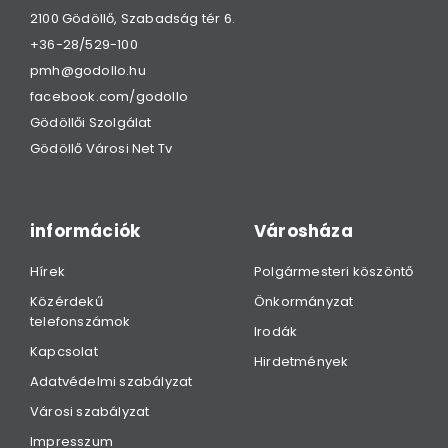
2100 Gödöllő, Szabadság tér 6.
+36-28/529-100
pmh@godollo.hu
facebook.com/godollo
Gödöllői Szolgálat
Gödöllő Városi Net Tv
információk
Városháza
Hírek
Polgármesteri köszöntő
Közérdekű
Önkormányzat
telefonszámok
Irodák
Kapcsolat
Hirdetmények
Adatvédelmi szabályzat
Városi szabályzat
Impresszum