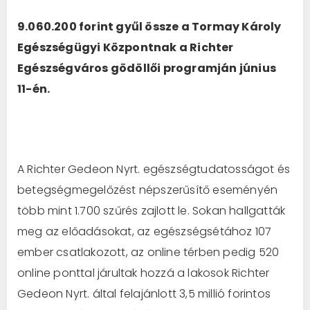
9.060.200 forint gyűl össze a Tormay Károly
Egészségügyi Központnak a Richter
Egészségváros gödöllői programján június
11-én.
A Richter Gedeon Nyrt. egészségtudatosságot és
betegségmegelőzést népszerűsítő eseményén
több mint 1.700 szűrés zajlott le. Sokan hallgatták
meg az előadásokat, az egészségsétához 107
ember csatlakozott, az online térben pedig 520
online ponttal járultak hozzá a lakosok Richter
Gedeon Nyrt. által felajánlott 3,5 millió forintos