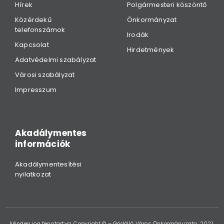
Hírek
Polgármesteri köszöntő
Közérdekű
Önkormányzat
telefonszámok
Irodák
Kapcsolat
Hirdetmények
Adatvédelmi szabályzat
Városi szabályzat
Impresszum
Akadálymentes
információk
Akadálymentesítési
nyilatkozat
Minden jog fenntartva. Copyright © – Gödöllő Város Önkormányzata, 2021.