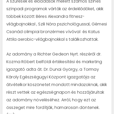
A szűrések és előadások mellett számos színes
színpadi programok várták az érdeklődőket, akik
többek között Béres Alexandra fitnesz-
világbajnokkal , Szili Nóra pszichológussal, Gémesi
Csanád olimpiai bronzérmes vívóval és Katus
Attila aerobic-világbajnokkal s találkozhattak.
Az adomány a Richter Gedeon Nyrt. részéről dr.
Kozma Róbert belföldi értékesítési és marketing
igazgató adta át. Dr. Dunai György, a Tormay
Károly Egészségügyi Központ igazgatója az
átvételkor köszönetet mondott mindazoknak, akik
részt vettek az egészségnapon és hozzájárultak
az adomány növeléséhez. Arról, hogy ezt az
összeget mire fordítják, hamarosan döntenek.