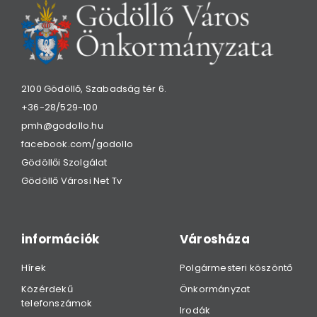
2100 Gödöllő, Szabadság tér 6.
+36-28/529-100
pmh@godollo.hu
facebook.com/godollo
Gödöllői Szolgálat
Gödöllő Városi Net Tv
információk
Városháza
Hírek
Polgármesteri köszöntő
Közérdekű
Önkormányzat
telefonszámok
Irodák