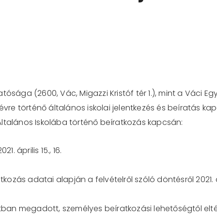
tósága (2600, Vác, Migazzi Kristóf tér 1.), mint a Váci 
évre történő általános iskolai jelentkezés és beíratás ka
s Általános Iskolába történő beíratkozás kapcsán:
. április 15., 16.
tkozás adatai alapján a felvételről szóló döntésről 2021. 
atban megadott, személyes beíratkozási lehetőségtől elté