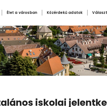
Élet a városban
Közérdekű adatok
Választ
lános iskolai jelentke