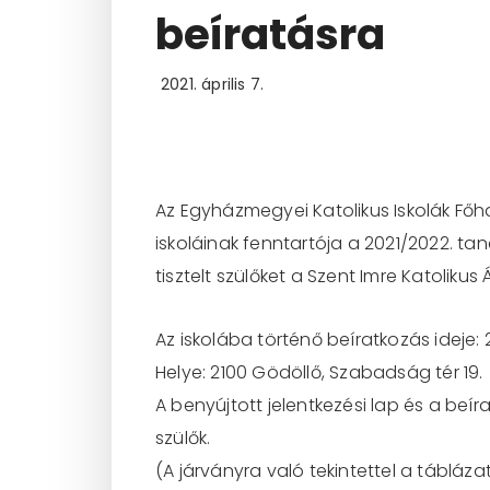
beíratásra
2021. április 7.
Az Egyházmegyei Katolikus Iskolák Főha
iskoláinak fenntartója a 2021/2022. tan
tisztelt szülőket a Szent Imre Katoliku
Az iskolába történő beíratkozás ideje: 2021
Helye: 2100 Gödöllő, Szabadság tér 19.
A benyújtott jelentkezési lap és a beíra
szülők.
(A járványra való tekintettel a tábláz