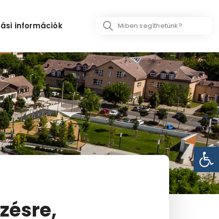
Search
ási információk
...
Eszk
zésre,