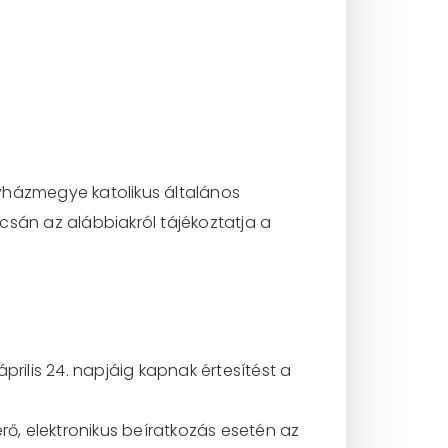
Egyházmegye katolikus általános
pcsán az alábbiakról tájékoztatja a
április 24. napjáig kapnak értesítést a
rő, elektronikus beíratkozás esetén az