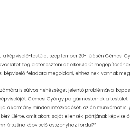
 a képviselő-testület szeptember 20-i ülésén Gémesi Gy
avaslatot fog előterjeszteni az elkerülő út megépítésének 
i képviselő feladata megoldani, ehhez neki vannak meg 
számára is súlyos nehézséget jelentő problémával kapc
 képviselőjét. Gémesi György polgármesternek a testületi
pulja a kormány minden intézkedését, az én munkámat is
ér? Elérte, amit akart, saját ellenzéki pártjának képvise
n Krisztina képviselő asszonyhoz fordul?”