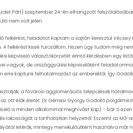
Kezdet Párt) szeptember 24-én elhangzott felszólalásába
zló nem volt jelen.
ztelő felkérést, feladatot kaptam a sajtón keresztül Vécse
. A felkérést kissé furcsállom, hiszen úgy tudom még nem
i képviselő választókörzetét érintő kérdésben egy listás, 
gyei vagyok, de országgyűlési képviselőként feladatomn
zen erre kaptunk felhatalmazást az emberektől. Így Gödöl
pasztalják, a fővárosi agglomerációs települések hatal
i az ott élők életét. Dr Gémesi György Gödöllő polgármest
iselő is minden alkalommal meghívást kap) – bár ő eze
 és lakosságát a tarthatatlan helyzetről. Eszerint az M3-
yától letérők, mintegy menekülőútként használva már na