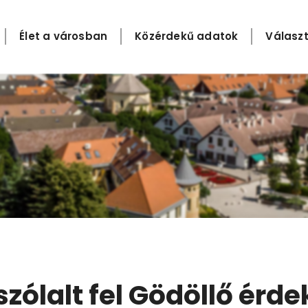
Élet a városban
Közérdekű adatok
Választ
szólalt fel Gödöllő érd