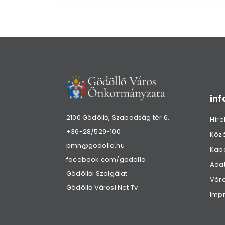
in
2100 Gödöllő, Szabadság tér 6.
Híre
+36-28/529-100
Köz
pmh@godollo.hu
Kap
facebook.com/godollo
Adat
Gödöllői Szolgálat
Váro
Gödöllő Városi Net Tv
Imp