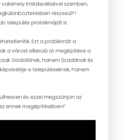
y valamely intézkedésével szemben,
egkülönböztetésben részesül?!
bb település problémáját is
ehetetlenítik. Ezt a problémát a
ak a várost elkerülő út megépítése a
nemcsak Gödöllőnek, hanem Szadának és
i képviselője e településeknek, hanem
ülhessen és ezzel megszűnjön az
lesz ennek megépítésében!”