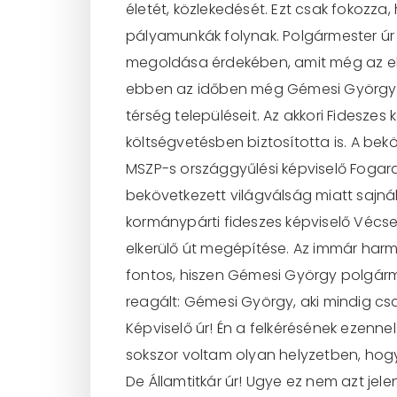
életét, közlekedését. Ezt csak fokozza
pályamunkák folynak. Polgármester úr 
megoldása érdekében, amit még az első
ebben az időben még Gémesi György kép
térség településeit. Az akkori Fideszes
költségvetésben biztosította is. A be
MSZP-s országgyűlési képviselő Fogarasi
bekövetkezett világválság miatt sajn
kormánypárti fideszes képviselő Vécse
elkerülő út megépítése. Az immár har
fontos, hiszen Gémesi György polgárm
reagált: Gémesi György, aki mindig cs
Képviselő úr! Én a felkérésének ezennel
sokszor voltam olyan helyzetben, hog
De Államtitkár úr! Ugye ez nem azt j