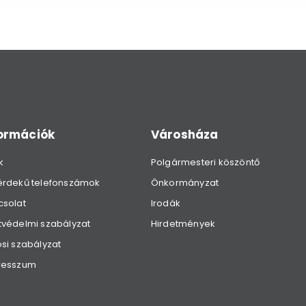
formációk
Városháza
k
Polgármesteri köszöntő
érdekű telefonszámok
Önkormányzat
csolat
Irodák
védelmi szabályzat
Hirdetmények
si szabályzat
resszum