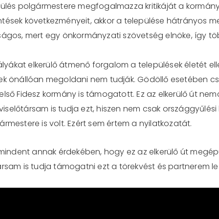
epülés polgármestere megfogalmazza kritikáját a kormán
ntések következményeit, akkor a települése hátrányos m
ságos, mert egy önkormányzati szövetség elnöke, így tö
ályákat elkerülő átmenő forgalom a települések életét ell
sek önállóan megoldani nem tudják. Gödöllő esetében cs
 első Fidesz kormány is támogatott. Ez az elkerülő út 
épviselőtársam is tudja ezt, hiszen nem csak országgyűlés
rmestere is volt. Ezért sem értem a nyilatkozatát.
indent annak érdekében, hogy ez az elkerülő út megép
ársam is tudja támogatni ezt a törekvést és partnerem 