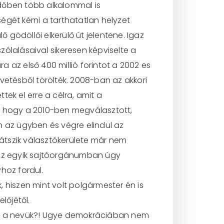
 időben több alkalommal is
égét kérni a tarthatatlan helyzet
gödöllői elkerülő út jelentene. Igaz
ólalásaival sikeresen képviselte a
a az első 400 millió forintot a 2002 es
vetésből törölték. 2008-ban az akkori
tek el erre a célra, amit a
, hogy a 2010-ben megválasztott,
n az ügyben és végre elindul az
átszik választókerülete már nem
n az egyik sajtóorgánumban úgy
hoz fordul.
, hiszen mint volt polgármester én is
lőjétől.
ass a nevük?! Ugye demokráciában nem