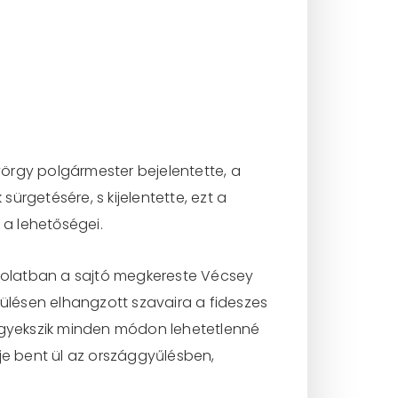
örgy polgármester bejelentette, a
sürgetésére, s kijelentette, ezt a
a lehetőségei.
solatban a sajtó megkereste Vécsey
 ülésen elhangzott szavaira a fideszes
 igyekszik minden módon lehetetlenné
lője bent ül az országgyűlésben,