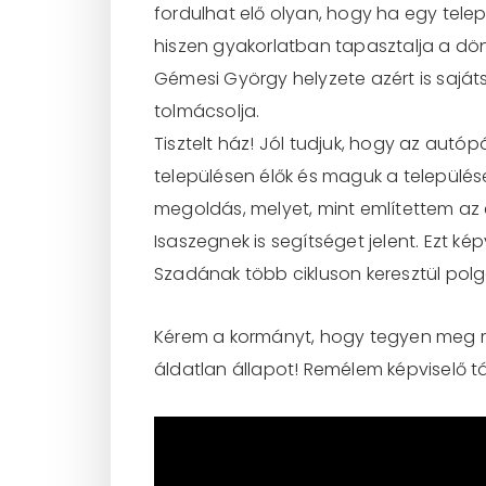
fordulhat elő olyan, hogy ha egy tel
hiszen gyakorlatban tapasztalja a dö
Gémesi György helyzete azért is saját
tolmácsolja.
Tisztelt ház! Jól tudjuk, hogy az autóp
településen élők és maguk a települé
megoldás, melyet, mint említettem az
Isaszegnek is segítséget jelent. Ezt k
Szadának több cikluson keresztül polgá
Kérem a kormányt, hogy tegyen meg m
áldatlan állapot! Remélem képviselő t