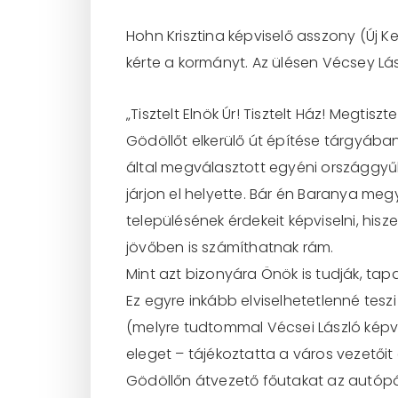
Hohn Krisztina képviselő asszony (Új 
kérte a kormányt. Az ülésen Vécsey Lás
„Tisztelt Elnök Úr! Tisztelt Ház! Megtis
Gödöllőt elkerülő út építése tárgyában
által megválasztott egyéni országgyűlés
járjon el helyette. Bár én Baranya me
településének érdekeit képviselni, his
jövőben is számíthatnak rám.
Mint azt bizonyára Önök is tudják, ta
Ez egyre inkább elviselhetetlenné tesz
(melyre tudtommal Vécsei László képv
eleget – tájékoztatta a város vezetőit
Gödöllőn átvezető főutakat az autópál