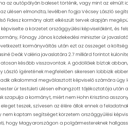
, ha az autópályán baleset történik, vagy mint az elmúlt
az ülésen elmondta, levélben fogja Vécsey László segíts
 Fidesz kormány alatt elkészült tervek alapján megépülő 
viselte a körzetet országgyűlési képviselőként, és felsz
 kormány, Fónagy János közlekedési miniszter úr javaslatár
következett kormányváltás után ezt az összeget a költség
né Deák Valéria javaslatára 2.7 milliárd forintot különítet
álatosan később visszavontak. A gödöllőiek bíztak abban
y László ígéretének megfelelően sikeresen lobbizik ebbe
madik alkalommal megválasztott képviselő számára úgy l
ester úr testületi ülésen elhangzott tájékoztatója utá
ak szapulja a kormányt, miért nem Hohn Krisztina asszony
 eleget teszek, szívesen az élére állok ennek a feladatnak
y nem kaptam segítséget körzetem országgyűlési képvise
elenti, hogy Magyarországon a polgármestereknek hallg