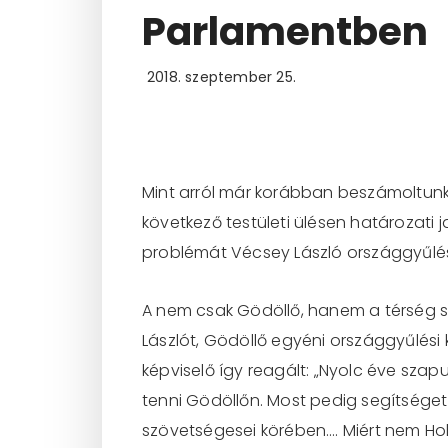
Parlamentben
2018. szeptember 25.
Mint arról már korábban beszámoltunk,
következő testületi ülésen határozati j
problémát Vécsey László országgyűlés
A nem csak Gödöllő, hanem a térség 
Lászlót, Gödöllő egyéni országgyűlési
képviselő így reagált: „Nyolc éve sza
tenni Gödöllőn. Most pedig segítséget k
szövetségesei körében…. Miért nem Hoh