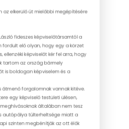
n az elkerülő út mielőbbi megépítésére
y László fideszes képviselőtársamtól a
 fordult elő olyan, hogy egy a körzet
ellenzéki képviselőt kér fel arra, hogy
ak tartom az ország bármely
lőt is boldogan képviselem és a
mas átmenő forgalomnak vannak kitéve.
ere egy képviselő testületi ülésen,
n meghívásoknak általában nem tesz
as autópálya túlterheltsége miatt a
pi szinten megbénítják az ott élők