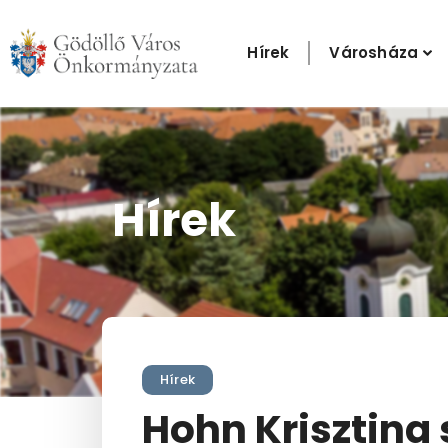
Skip
to
Hírek
Városháza
content
Hírek
Hírek
Hohn Krisztina 