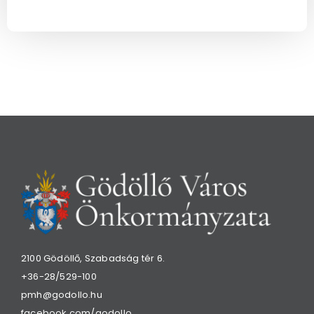
2100 Gödöllő, Szabadság tér 6.
+36-28/529-100
pmh@godollo.hu
facebook.com/godollo