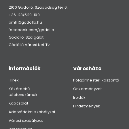
2100 Gödöllő, Szabadság tér 6.
+36-28/529-100
pmh@godollo.hu
facebook.com/godollo
Gödöllői Szolgálat
Gödöllő Városi Net Tv
információk
Városháza
Hírek
Polgármesteri köszöntő
Közérdekű
Önkormányzat
telefonszámok
Irodák
Kapcsolat
Hirdetmények
Adatvédelmi szabályzat
Városi szabályzat