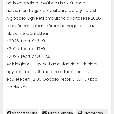
hétköznapokon továbbra is az állandó
helyszínen fogják biztosítani a betegellátást.
A gödöllői ügyeleti ambulancia költözése 2026
február hónapban három hétvégét érint az
alábbi időpontokban:
• 2026. február 6–9.
• 2026. február 13–16.
• 2026. február 20–23.
Az ideiglenes ügyeleti ambulancia a jelenlegi
ügyelettől kb. 200 méterre a tüdőgondozó
épületében( 2100 Gödöllő Petőfi S. u. 1-3.) kap
elhelyezést.
Megosztás Facebookon.
Küldd el emailben
Nyomtatás