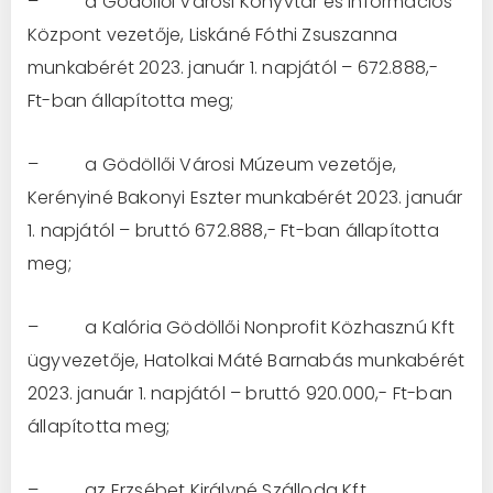
– a Gödöllői Városi Könyvtár és Információs
Központ vezetője, Liskáné Fóthi Zsuszanna
munkabérét 2023. január 1. napjától – 672.888,-
Ft-ban állapította meg;
– a Gödöllői Városi Múzeum vezetője,
Kerényiné Bakonyi Eszter munkabérét 2023. január
1. napjától – bruttó 672.888,- Ft-ban állapította
meg;
– a Kalória Gödöllői Nonprofit Közhasznú Kft
ügyvezetője, Hatolkai Máté Barnabás munkabérét
2023. január 1. napjától – bruttó 920.000,- Ft-ban
állapította meg;
– az Erzsébet Királyné Szálloda Kft