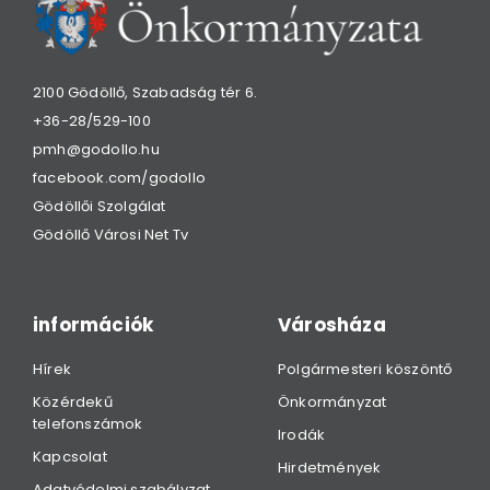
2100 Gödöllő, Szabadság tér 6.
+36-28/529-100
pmh@godollo.hu
facebook.com/godollo
Gödöllői Szolgálat
Gödöllő Városi Net Tv
információk
Városháza
Hírek
Polgármesteri köszöntő
Közérdekű
Önkormányzat
telefonszámok
Irodák
Kapcsolat
Hirdetmények
Adatvédelmi szabályzat