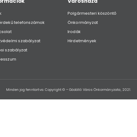
formációk
Városháza
k
Polgármesteri köszöntő
érdekű telefonszámok
Önkormányzat
csolat
Irodák
védelmi szabályzat
Hirdetmények
si szabályzat
resszum
Minden jog fenntartva. Copyright © – Gödöllő Város Önkormányzata, 2021.