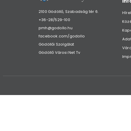
in
2100 Gödöllő, Szabadság tér 6.
Híre
+36-28/529-100
Köz
pmh@godollo.hu
Kap
facebook.com/godollo
Adat
Gödöllői Szolgálat
Váro
Gödöllő Városi Net Tv
Imp