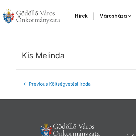
Skip
to
Hírek
Városháza
content
Post
navigation
Kis Melinda
←
Previous Költségvetési iroda