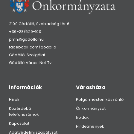
2100 Gödöllő, Szabadság tér 6.
+36-28/529-100
pmh@godollo.hu
facebook.com/godollo
Gödöllői Szolgálat
Gödöllő Városi Net Tv
információk
Városháza
Hírek
Polgármesteri köszöntő
Közérdekű
Önkormányzat
telefonszámok
Irodák
Kapcsolat
Hirdetmények
Adatvédelmi szabályzat