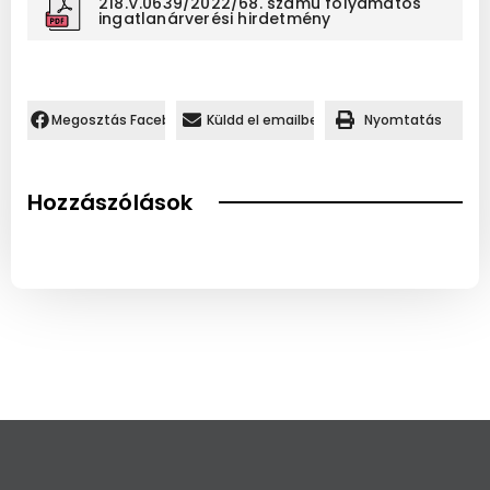
218.V.0639/2022/68. számú folyamatos
ingatlanárverési hirdetmény
Megosztás Facebookon.
Küldd el emailben
Nyomtatás
Hozzászólások