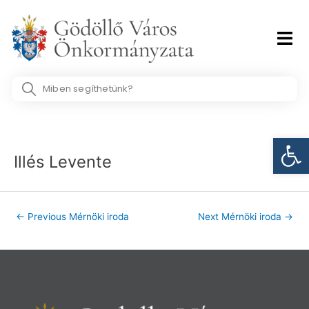
Skip
to
content
Search
...
Post
Eszk
navigation
Illés Levente
←
Previous Mérnöki iroda
Next Mérnöki iroda
→