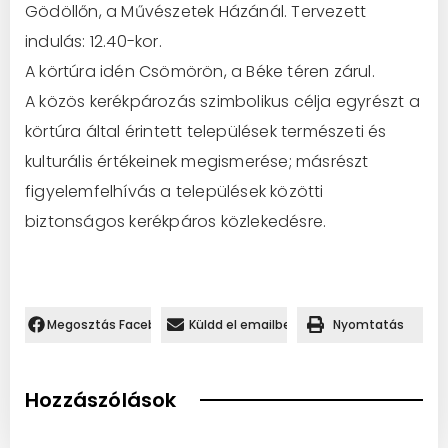
Gödöllőn, a Művészetek Házánál. Tervezett
indulás: 12.40-kor.
A körtúra idén Csömörön, a Béke téren zárul.
A közös kerékpározás szimbolikus célja egyrészt a
körtúra által érintett települések természeti és
kulturális értékeinek megismerése; másrészt
figyelemfelhívás a települések közötti
biztonságos kerékpáros közlekedésre.
Megosztás Facebookon.
Küldd el emailben
Nyomtatás
Hozzászólások