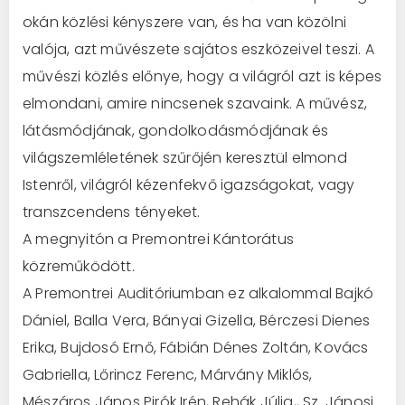
okán közlési kényszere van, és ha van közölni
valója, azt művészete sajátos eszközeivel teszi. A
művészi közlés előnye, hogy a világról azt is képes
elmondani, amire nincsenek szavaink. A művész,
látásmódjának, gondolkodásmódjának és
világszemléletének szűrőjén keresztül elmond
Istenről, világról kézenfekvő igazságokat, vagy
transzcendens tényeket.
A megnyitón a Premontrei Kántorátus
közreműködött.
A Premontrei Auditóriumban ez alkalommal Bajkó
Dániel, Balla Vera, Bányai Gizella, Bérczesi Dienes
Erika, Bujdosó Ernő, Fábián Dénes Zoltán, Kovács
Gabriella, Lőrincz Ferenc, Márvány Miklós,
Mészáros János Pirók Irén, Rehák Júlia,, Sz. Jánosi