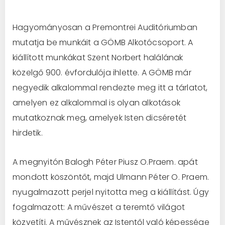
Hagyományosan a Premontrei Auditóriumban
mutatja be munkáit a GÖMB Alkotócsoport. A
kiállított munkákat Szent Norbert halálának
közelgő 900. évfordulója ihlette. A GÖMB már
negyedik alkalommal rendezte meg itt a tárlatot,
amelyen ez alkalommal is olyan alkotások
mutatkoznak meg, amelyek Isten dicséretét
hirdetik.
A megnyitón Balogh Péter Piusz O.Praem. apát
mondott köszöntőt, majd Ulmann Péter O. Praem.
nyugalmazott perjel nyitotta meg a kiállítást. Úgy
fogalmazott: A művés
zet a teremtő világot
közvetíti. A művésznek az Istentől való képessége