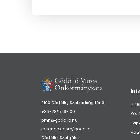
in
2100 Gödöllő, Szabadság tér 6.
Híre
+36-28/529-100
Köz
pmh@godollo.hu
Kap
facebook.com/godollo
Adat
Gödöllői Szolgálat