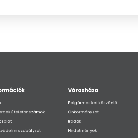
formációk
Városháza
k
Polgármesteri köszöntő
érdekű telefonszámok
Önkormányzat
csolat
Irodák
védelmi szabályzat
Hirdetmények