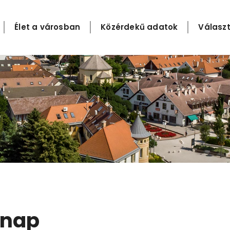
Élet a városban
Közérdekű adatok
Választ
ónap