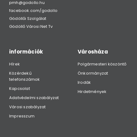
pmh@godollo.hu
facebook.com/godollo
Gödöllői Szolgálat
Gödöllő Városi Net Tv
információk
Városháza
Hírek
Polgármesteri köszöntő
Közérdekű
Önkormányzat
telefonszámok
Irodák
Kapcsolat
Hirdetmények
Adatvédelmi szabályzat
Városi szabályzat
Impresszum