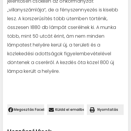
jelentősen csökken az önkormányzat
„villanyszámlája”, de a fényszennyezés is kisebb
lesz. A korszerűsítés több ütemben történik,
összesen 1880 db lámpát cserélnek ki. A munka
több, mint 50 utcát érint, ám nem minden
lámpatest helyére kerül új, a területi és a
közlekedési adottságok figyelembevételével
döntenek a cseréről. A kezdés óta közel 800 új
lámpa került a helyére.
Megosztás Facebookon.
Küldd el emailben
Nyomtatás