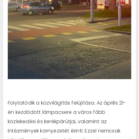
Folytatódik a közvilágítás felújítása. Az április 21-
én kezdődött lámpacsere a város főbb
közlekedési és kerékpárútjai, valamint az
intézmények környezetét érinti. Ezzel nemcsak