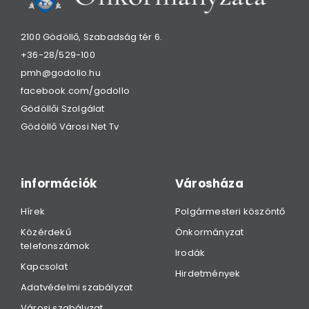
2100 Gödöllő, Szabadság tér 6.
+36-28/529-100
pmh@godollo.hu
facebook.com/godollo
Gödöllői Szolgálat
Gödöllő Városi Net Tv
információk
Városháza
Hírek
Polgármesteri köszöntő
Közérdekű
Önkormányzat
telefonszámok
Irodák
Kapcsolat
Hirdetmények
Adatvédelmi szabályzat
Városi szabályzat