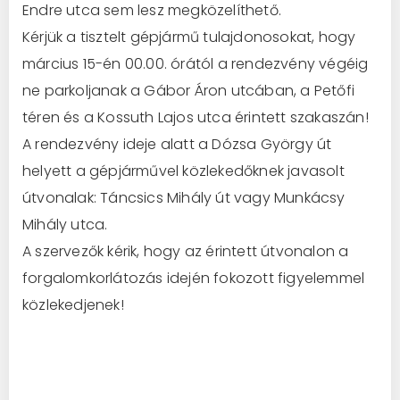
Endre utca sem lesz megközelíthető.
Kérjük a tisztelt gépjármű tulajdonosokat, hogy
március 15-én 00.00. órától a rendezvény végéig
ne parkoljanak a Gábor Áron utcában, a Petőfi
téren és a Kossuth Lajos utca érintett szakaszán!
A rendezvény ideje alatt a Dózsa György út
helyett a gépjárművel közlekedőknek ja­vasolt
útvonalak: Táncsics Mihály út vagy Munkácsy
Mihály utca.
A szervezők kérik, hogy az érintett útvo­nalon a
forgalomkorlátozás idején fokozott figyelemmel
közlekedjenek!