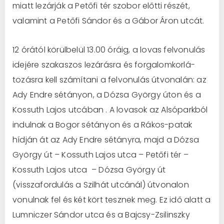
miatt lezárják a Petőfi tér szobor előtti részét,
valamint a Petőfi Sándor és a Gábor Áron utcát.
12 órától körülbelül 13.00 óráig, a lovas fel­vonulás
idejére szakaszos lezárásra és forgalomkorlá­
tozásra kell számítani a felvonulás útvona­lán: az
Ady Endre sétányon, a Dózsa György úton és a
Kossuth Lajos utcában . A lovasok az Alsóparkból
indulnak a Bogor sétányon és a Rákos-patak
hídján át az Ady Endre sétányra, majd a Dózsa
György út – Kossuth Lajos utca – Petőfi tér –
Kossuth Lajos utca – Dózsa György út
(visszafordulás a Szilhát utcánál) útvonalon
vonulnak fel és két kört tesz­nek meg. Ez idő alatt a
Lumniczer Sándor utca és a Bajcsy-Zsilinszky