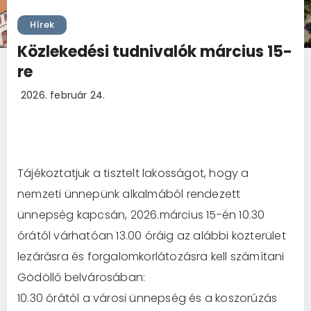
Hírek
Közlekedési tudnivalók március 15-
re
2026. február 24.
Tájékoztatjuk a tisztelt lakosságot, hogy a
nemzeti ünnepünk alkalmából rende­zett
ünnepség kapcsán, 2026.március 15-én 10.30
órától várhatóan 13.00 óráig az alábbi közterület
lezárásra és forgalom­korlátozásra kell számítani
Gödöllő belvárosában:
10.30 órától a vá­rosi ünnepség és a koszorúzás