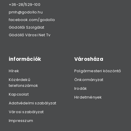
+36-28/529-100
pmh@godollo.hu
facebook.com/godollo
Gödöllői Szolgálat
Gödöllő Városi Net Tv
információk
Városháza
Hírek
Polgármesteri köszöntő
Közérdekű
Önkormányzat
telefonszámok
Irodák
Kapcsolat
Hirdetmények
Adatvédelmi szabályzat
Városi szabályzat
Impresszum