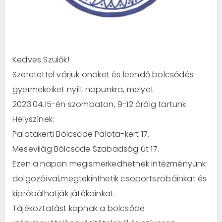
Kedves Szülők!
Szeretettel várjuk önöket és leendő bölcsődés
gyermekeiket nyílt napunkra, melyet
2023.04.15-én szombaton, 9-12 óráig tartunk.
Helyszínek:
Palotakerti Bölcsőde Palota-kert 17.
Mesevilág Bölcsőde Szabadság út 17.
Ezen a napon megismerkedhetnek intézményünk
dolgozóival,megtekinthetik csoportszobáinkat és
kipróbálhatják játékainkat.
Tájékoztatást kapnak a bölcsőde