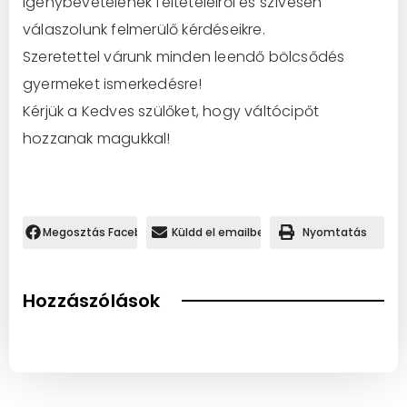
igénybevételének feltételeiről és szívesen
válaszolunk felmerülő kérdéseikre.
Szeretettel várunk minden leendő bölcsődés
gyermeket ismerkedésre!
Kérjük a Kedves szülőket, hogy váltócipőt
hozzanak magukkal!
Megosztás Facebookon.
Küldd el emailben
Nyomtatás
Hozzászólások