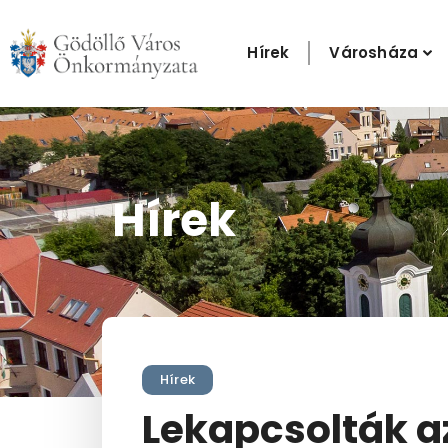
Skip
to
Hírek
Városháza
content
Hírek
Hírek
Lekapcsolták a