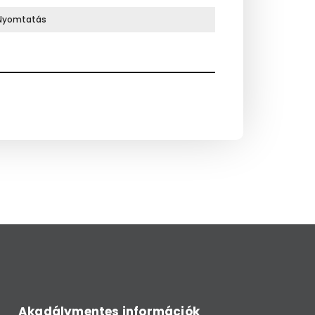
Nyomtatás
Akadálymentes információk