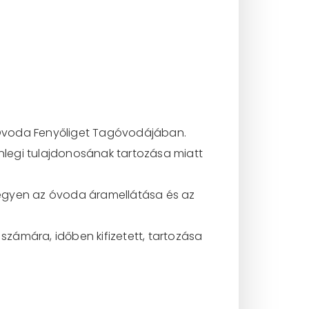
 Óvoda Fenyőliget Tagóvodájában.
enlegi tulajdonosának tartozása miatt
legyen az óvoda áramellátása és az
zámára, időben kifizetett, tartozása