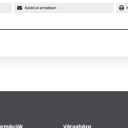
Küldd el emailben
formációk
Városháza