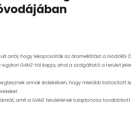
góvodájában
t arról, hogy lekapcsolták az áramellátást a Gödöllői
egykori GANZ-tól kapja, ahol a szolgáltató a terület jel
megtesznek annak érdekében, hogy mielőbb biztosított 
rekeket.
lát, amit a GANZ területének tulajdonosa továbbított s