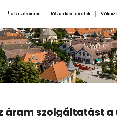
Élet a városban
Közérdekű adatok
Választ
z áram szolgáltatást a