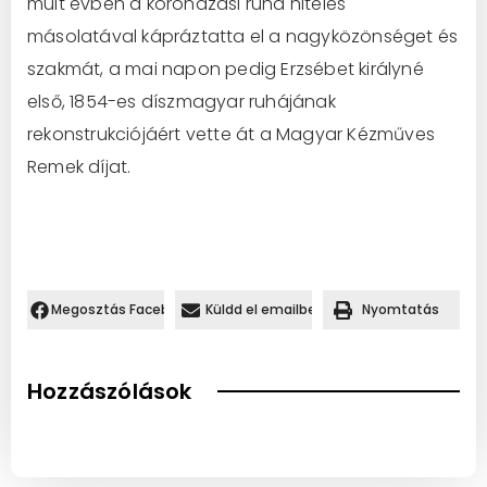
múlt évben a koronázási ruha hiteles
másolatával kápráztatta el a nagyközönséget és
szakmát, a mai napon pedig Erzsébet királyné
első, 1854-es díszmagyar ruhájának
rekonstrukciójáért vette át a Magyar Kézműves
Remek díjat.
Megosztás Facebookon.
Küldd el emailben
Nyomtatás
Hozzászólások