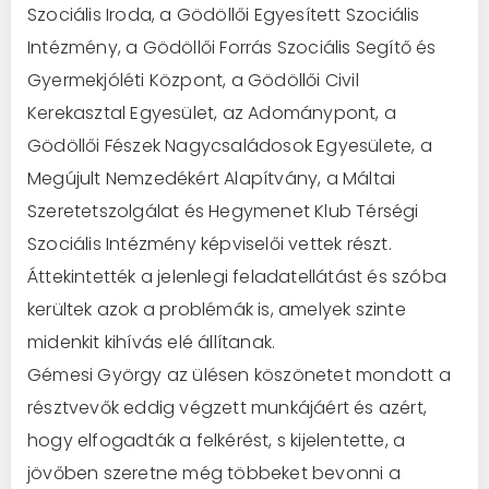
Szociális Iroda, a Gödöllői Egyesített Szociális
Intézmény, a Gödöllői Forrás Szociális Segítő és
Gyermekjóléti Központ, a Gödöllői Civil
Kerekasztal Egyesület, az Adománypont, a
Gödöllői Fészek Nagycsaládosok Egyesülete, a
Megújult Nemzedékért Alapítvány, a Máltai
Szeretetszolgálat és Hegymenet Klub Térségi
Szociális Intézmény képviselői vettek részt.
Áttekintették a jelenlegi feladatellátást és szóba
kerültek azok a problémák is, amelyek szinte
midenkit kihívás elé állítanak.
Gémesi György az ülésen köszönetet mondott a
résztvevők eddig végzett munkájáért és azért,
hogy elfogadták a felkérést, s kijelentette, a
jövőben szeretne még többeket bevonni a