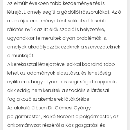
Az elmúlt években több kezdeményezés is
létrejött, amely segíti a gödöllői rászorulókat. Az ő
munkájuk eredményeként sokkal szélesebb
rálátás nyílik az itt élők szociális helyzetére,
ugyanakkor felmerültek olyan problémák is,
amelyek akadályozzák ezeknek a szervezeteknek
a munkáját.
A kerekasztal létrejöttével sokkal koordináltabb
lehet az adományok elosztása, és lehetőség
nyílik arra, hogy olyanok is segítséget kapjanak,
akik eddig nem kerültek a szociális ellátással
foglalkozó szakemberek látókörébe.
Az alakuló ülésen Dr. Gémesi György
polgármrester , Bajkó Norbert alpolgármester, az
önkormányzat részéről a Közigazgatási és