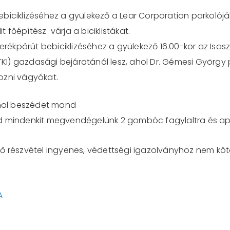
biciklizéséhez a gyülekező a Lear Corporation parkolójáb
 főépítész várja a biciklistákat.
kerékpárút bebiciklizéséhez a gyülekező 16.00-kor az Isas
I) gazdasági bejáratánál lesz, ahol Dr. Gémesi György 
ozni vágyókat.
ahol beszédet mond
jd mindenkit megvendégelünk 2 gombóc fagylaltra és ap
ő részvétel ingyenes, védettségi igazolványhoz nem kötö
A