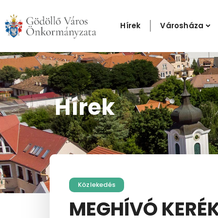
Skip
to
Hírek
Városháza
content
Hírek
Közlekedés
MEGHÍVÓ KERÉK