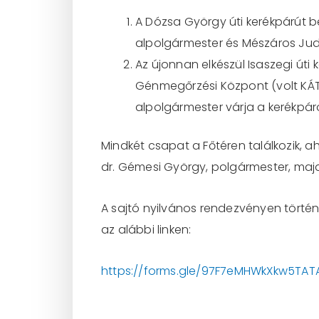
A Dózsa György úti kerékpárút be
alpolgármester és Mészáros Judit
Az újonnan elkészül Isaszegi úti 
Génmegőrzési Központ (volt KÁTK
alpolgármester várja a kerékpár
Mindkét csapat a Főtéren találkozik, 
dr. Gémesi György, polgármester, ma
A sajtó nyilvános rendezvényen történ
az alábbi linken:
https://forms.gle/97F7eMHWkXkw5TAT