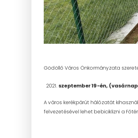
Gödöllő Város Önkormányzata szeretet
szeptember 19-én, (vasárnap
A város kerékpárút hálózatát kihaszná
felvezetésével lehet bebiciklizni a Főt