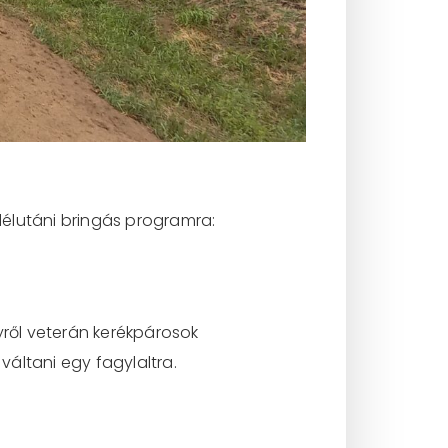
élutáni bringás programra:
yről veterán kerékpárosok
váltani egy fagylaltra.