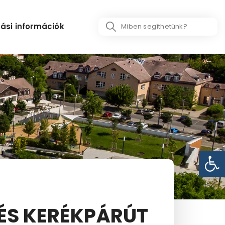
Search
ási információk
...
Eszk
 ÉS KERÉKPÁRÚT