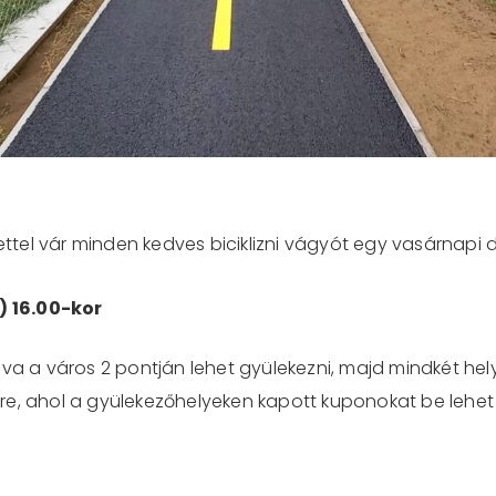
tel vár minden kedves biciklizni vágyót egy vasárnapi d
) 16.00-kor
lva a város 2 pontján lehet gyülekezni, majd mindkét hel
érre, ahol a gyülekezőhelyeken kapott kuponokat be lehet 