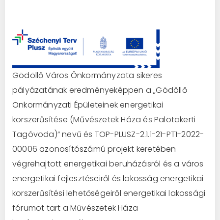
Gödöllő Város Önkormányzata sikeres
pályázatának eredményeképpen a „Gödöllő
Önkormányzati Épületeinek energetikai
korszerűsítése (Művészetek Háza és Palotakerti
Tagóvoda)” nevű és TOP-PLUSZ-2.1.1-21-PT1-2022-
00006 azonosítószámú projekt keretében
végrehajtott energetikai beruházásról és a város
energetikai fejlesztéseiről és lakosság energetikai
korszerűsítési lehetőségeiről energetikai lakossági
fórumot tart a Művészetek Háza