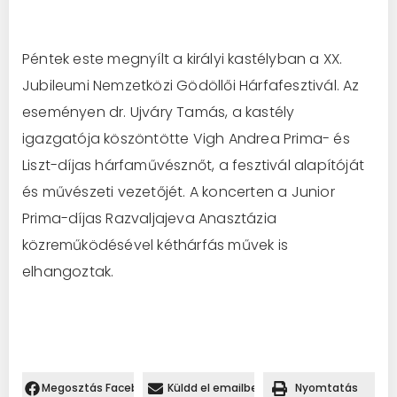
Péntek este megnyílt a királyi kastélyban a XX.
Jubileumi Nemzetközi Gödöllői Hárfafesztivál. Az
eseményen dr. Ujváry Tamás, a kastély
igazgatója köszöntötte Vigh Andrea Prima- és
Liszt-díjas hárfaművésznőt, a fesztivál alapítóját
és művészeti vezetőjét. A koncerten a Junior
Prima-díjas Razvaljajeva Anasztázia
közreműködésével kéthárfás művek is
elhangoztak.
Megosztás Facebookon.
Küldd el emailben
Nyomtatás