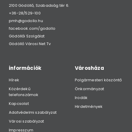
2100 Gödöllő, Szabadság tér 6.
+36-28/529-100
pmh@godollo.hu
facebook.com/godollo
Gödöllői Szolgálat
Gödöllő Városi Net Tv
információk
Városháza
Hírek
Polgármesteri köszöntő
Közérdekű
Önkormányzat
telefonszámok
Irodák
Kapcsolat
Hirdetmények
Adatvédelmi szabályzat
Városi szabályzat
Impresszum