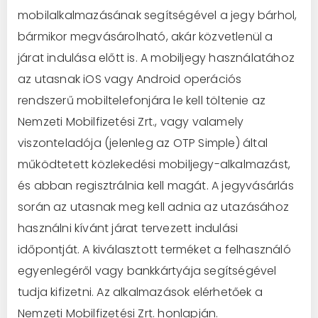
mobilalkalmazásának segítségével a jegy bárhol,
bármikor megvásárolható, akár közvetlenül a
járat indulása előtt is. A mobiljegy használatához
az utasnak iOS vagy Android operációs
rendszerű mobiltelefonjára le kell töltenie az
Nemzeti Mobilfizetési Zrt., vagy valamely
viszonteladója (jelenleg az OTP Simple) által
működtetett közlekedési mobiljegy-alkalmazást,
és abban regisztrálnia kell magát. A jegyvásárlás
során az utasnak meg kell adnia az utazásához
használni kívánt járat tervezett indulási
időpontját. A kiválasztott terméket a felhasználó
egyenlegéről vagy bankkártyája segítségével
tudja kifizetni. Az alkalmazások elérhetőek a
Nemzeti Mobilfizetési Zrt. honlapján.