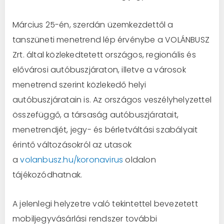
Március 25-én, szerdán üzemkezdettől a
tanszüneti menetrend lép érvénybe a VOLÁNBUSZ
Zrt. által közlekedtetett országos, regionális és
elővárosi autóbuszjáraton, illetve a városok
menetrend szerint közlekedő helyi
autóbuszjáratain is. Az országos veszélyhelyzettel
összefüggő, a társaság autóbuszjáratait,
menetrendjét, jegy- és bérletváltási szabályait
érintő változásokról az utasok
a
volanbusz.hu/koronavirus
oldalon
tájékozódhatnak.
A jelenlegi helyzetre való tekintettel bevezetett
mobiljegyvásárlási rendszer további