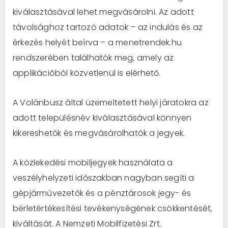
kiválasztásával lehet megvásárolni. Az adott
távolsághoz tartozó adatok – az indulás és az
érkezés helyét beírva – a menetrendek.hu
rendszerében találhatók meg, amely az
applikációból közvetlenül is elérhető.
A Volánbusz által üzemeltetett helyi járatokra az
adott településnév kiválasztásával könnyen
kikereshetők és megvásárolhatók a jegyek.
A közlekedési mobiljegyek használata a
veszélyhelyzeti időszakban nagyban segíti a
gépjárművezetők és a pénztárosok jegy- és
bérletértékesítési tevékenységének csökkentését,
kiváltását. A Nemzeti Mobilfizetési Zrt.