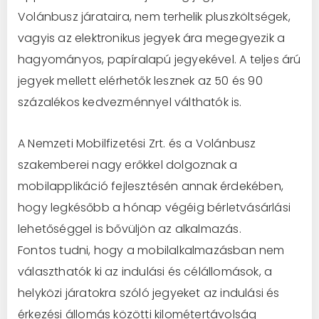
Volánbusz járataira, nem terhelik pluszköltségek,
vagyis az elektronikus jegyek ára megegyezik a
hagyományos, papíralapú jegyekével. A teljes árú
jegyek mellett elérhetők lesznek az 50 és 90
százalékos kedvezménnyel válthatók is.
A Nemzeti Mobilfizetési Zrt. és a Volánbusz
szakemberei nagy erőkkel dolgoznak a
mobilapplikáció fejlesztésén annak érdekében,
hogy legkésőbb a hónap végéig bérletvásárlási
lehetőséggel is bővüljön az alkalmazás.
Fontos tudni, hogy a mobilalkalmazásban nem
választhatók ki az indulási és célállomások, a
helyközi járatokra szóló jegyeket az indulási és
érkezési állomás közötti kilométertávolság