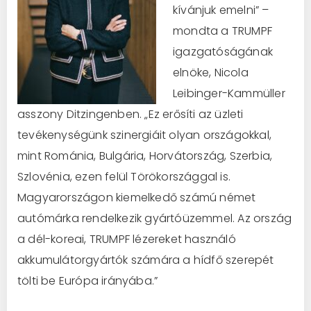
kívánjuk emelni” –
mondta a TRUMPF
igazgatóságának
elnöke, Nicola
Leibinger-Kammüller
asszony Ditzingenben. „Ez erősíti az üzleti
tevékenységünk szinergiáit olyan országokkal,
mint Románia, Bulgária, Horvátország, Szerbia,
Szlovénia, ezen felül Törökországgal is.
Magyarországon kiemelkedő számú német
autómárka rendelkezik gyártóüzemmel. Az ország
a dél-koreai, TRUMPF lézereket használó
akkumulátorgyártók számára a hídfő szerepét
tölti be Európa irányába.”