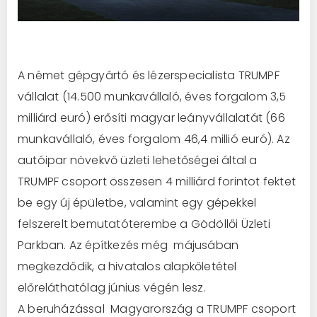
A német gépgyártó és lézerspecialista TRUMPF
vállalat (14.500 munkavállaló, éves forgalom 3,5
milliárd euró) erősíti magyar leányvállalatát (66
munkavállaló, éves forgalom 46,4 millió euró). Az
autóipar növekvő üzleti lehetőségei által a
TRUMPF csoport összesen 4 milliárd forintot fektet
be egy új épületbe, valamint egy gépekkel
felszerelt bemutatóterembe a Gödöllői Üzleti
Parkban. Az építkezés még májusában
megkezdődik, a hivatalos alapkőletétel
előreláthatólag június végén lesz.
A beruházással Magyarország a TRUMPF csoport