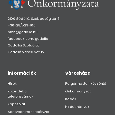
2100 Gödöllő, Szabadság tér 6.
+36-28/529-100
pmh@godollo.hu
facebook.com/godollo
Gödöllői Szolgálat
Gödöllő Városi Net Tv
információk
Városháza
Hírek
Polgármesteri köszöntő
Közérdekű
Önkormányzat
telefonszámok
Irodák
Kapcsolat
Hirdetmények
Adatvédelmi szabályzat