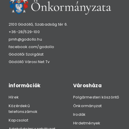
2100 Gödöllő, Szabadság tér 6.
+36-28/529-100
pmh@godollo.hu
facebook.com/godollo
Gödöllői Szolgálat
Gödöllő Városi Net Tv
információk
Városháza
Hírek
Polgármesteri köszöntő
Közérdekű
Önkormányzat
telefonszámok
Irodák
Kapcsolat
Hirdetmények
Adatvédelmi szabályzat