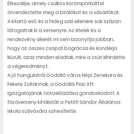
Étkezdéje, amely csülkös körömpörkölttel
örvendeztette meg a bírálókat és a vásárlókat.
A kitartó eső és a hideg szél ellenére sok százan
látogattak ki a versenyre. Az ételek és a
rendezvény sikerét mi sem bizonyítja jobban,
hogy az összes csapat bográcsa és kondérja
kiürült, azaz minden eladtak, mire a zsűri kihirdette
a végeredményt.
A jó hangulatról Gödöllő Város Népi Zenekara és
Fekete Zoltánnak, a Gödöllői Piac Kft.
igazgatójának nótaelőadása gondoskodott. A
főzőverseny kínálatát a Petőfi Sándor Általános
Iskola sütivására színesítette.