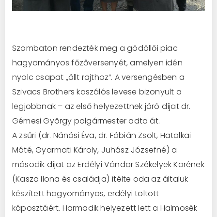
Szombaton rendezték meg a gödöllői piac
hagyományos főzőversenyét, amelyen idén
nyolc csapat „állt rajthoz”. A versengésben a
Szivacs Brothers kaszálós levese bizonyult a
legjobbnak – az első helyezettnek járó díjat dr.
Gémesi György polgármester adta át.
A zsűri (dr. Nánási Éva, dr. Fábián Zsolt, Hatolkai
Máté, Gyarmati Károly, Juhász Józsefné) a
második díjat az Erdélyi Vándor Székelyek Körének
(Kasza Ilona és családja) ítélte oda az általuk
készített hagyományos, erdélyi t
öltött
káposztáért. Harmadik helyezett lett a Halmosék