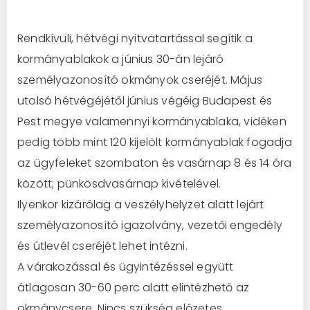
Rendkívüli, hétvégi nyitvatartással segítik a
kormányablakok a június 30-án lejáró
személyazonosító okmányok cseréjét. Május
utolsó hétvégéjétől június végéig Budapest és
Pest megye valamennyi kormányablaka, vidéken
pedig több mint 120 kijelölt kormányablak fogadja
az ügyfeleket szombaton és vasárnap 8 és 14 óra
között; pünkösdvasárnap kivételével.
Ilyenkor kizárólag a veszélyhelyzet alatt lejárt
személyazonosító igazolvány, vezetői engedély
és útlevél cseréjét lehet intézni.
A várakozással és ügyintézéssel együtt
átlagosan 30-60 perc alatt elintézhető az
okmánycsere. Nincs szükség előzetes