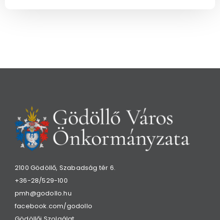
2100 Gödöllő, Szabadság tér 6.
+36-28/529-100
pmh@godollo.hu
facebook.com/godollo
Gödöllői Szolgálat