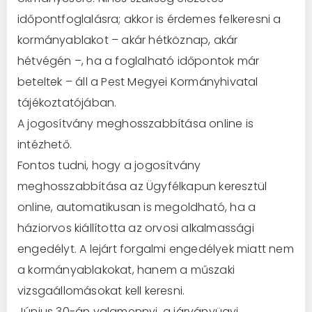
időpontfoglalásra; akkor is érdemes felkeresni a
kormányablakot – akár hétköznap, akár
hétvégén –, ha a foglalható időpontok már
beteltek – áll a Pest Megyei Kormányhivatal
tájékoztatójában.
A jogosítvány meghosszabbítása online is
intézhető.
Fontos tudni, hogy a jogosítvány
meghosszabbítása az Ügyfélkapun keresztül
online, automatikusan is megoldható, ha a
háziorvos kiállította az orvosi alkalmassági
engedélyt. A lejárt forgalmi engedélyek miatt nem
a kormányablakokat, hanem a műszaki
vizsgaállomásokat kell keresni.
Június 30-án valamennyi, a járványügyi