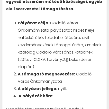
egyesületszerűen működő közösségei, egyéb
civil szervezetei támogatására.
Pályázat célja:
Gödöllő Város
Önkormányzata pályázatot hirdet helyi
hatáskörű közfeladat ellátására, civil
kezdeményezések támogatására, amelyek
kizárólag Gödöllő városához kötődnek
(2011.évi CLXXV. törvény.2.§ bekezdései
alapján).
A támogató megnevezése:
Gödöllő
Város Önkormányzata
A pályázat jellege:
nyílt.
A pályázók köre: