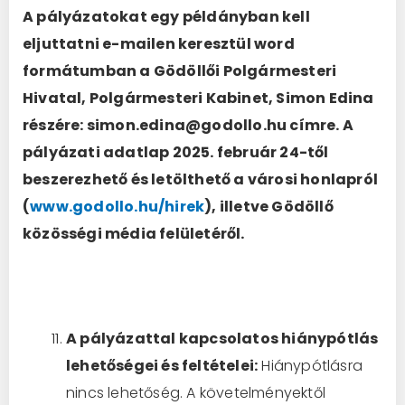
A pályázatokat egy példányban kell
eljuttatni e-mailen keresztül word
formátumban a Gödöllői Polgármesteri
Hivatal, Polgármesteri Kabinet, Simon Edina
részére: simon.edina@godollo.hu címre. A
pályázati adatlap 2025. február 24-től
beszerezhető és letölthető a városi honlapról
(
www.godollo.hu/hirek
), illetve Gödöllő
közösségi média felületéről.
A pályázattal kapcsolatos hiánypótlás
lehetőségei és feltételei:
Hiánypótlásra
nincs lehetőség. A követelményektől