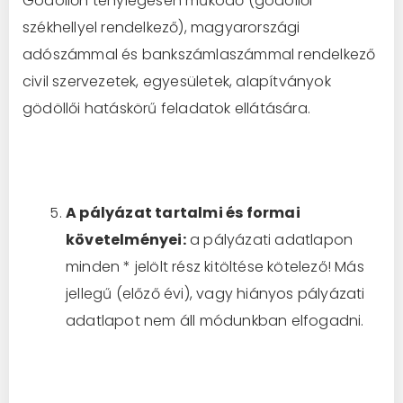
Gödöllőn ténylegesen működő (gödöllői
székhellyel rendelkező), magyarországi
adószámmal és bankszámlaszámmal rendelkező
civil szervezetek, egyesületek, alapítványok
gödöllői hatáskörű feladatok ellátására.
A pályázat tartalmi és formai
követelményei:
a pályázati adatlapon
minden * jelölt rész kitöltése kötelező! Más
jellegű (előző évi), vagy hiányos pályázati
adatlapot nem áll módunkban elfogadni.