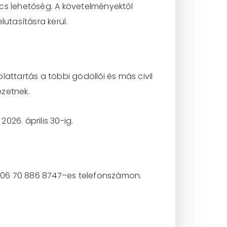
cs lehetőség. A követelményektől
lutasításra kerül.
attartás a többi gödöllői és más civil
ezetnek.
2026. április 30-ig.
a 06 70 886 8747–es telefonszámon.