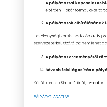
A pályázattal kapcsolatos hiá
eltérően – akár formai, akár tarta
A pályázatok elbírálásának 
Tevékenységi körök, Gödöllőn aktív pro
szervezetekkel.
Kizáró ok:
nem lehet gaz
A pályázat eredményéről tört
Bővebb felvilágosítás a pály
Kérjük keresse Simon Edinát, e-mailen
PÁLYÁZATI ADATLAP