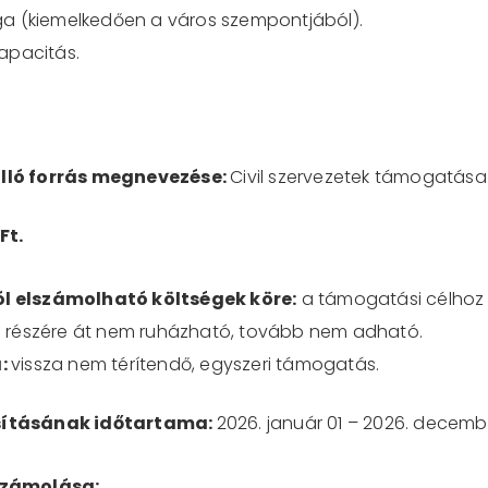
ga (kiemelkedően a város szempontjából).
apacitás.
lló forrás megnevezése:
Civil szervezetek támogatása
Ft.
l elszámolható költségek köre:
a támogatási célhoz 
l részére át nem ruházható, tovább nem adható.
a:
vissza nem térítendő, egyszeri támogatás.
sításának időtartama:
2026. január 01 – 2026. decembe
számolása: