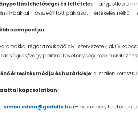
nypótlás lehetőségei és feltételei:
Hiánypótlásra nin
lmi hibákkal – összeállított pályázat – értékelés nélkül – e
főbb szempontjai:
gramokkal régóta működő civil szervezetek, aktív kapcsol
dasági és/vagy politikai tevékenységi köre a civil szerv
énő értesítés módja és határideje
: e-mailen keresztül 
ázattal kapcsolatban:
 a
simon.edina@godollo.hu
e-mail címen, telefonon 