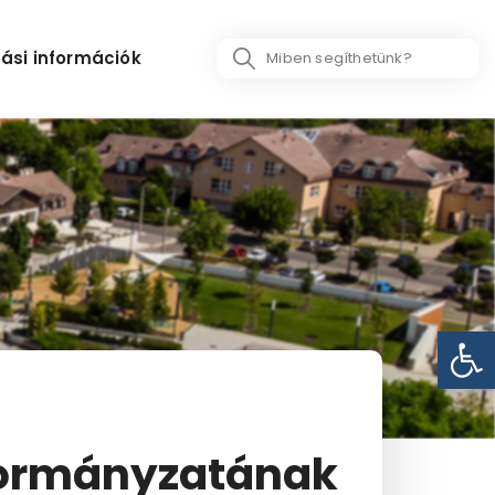
Search
ási információk
...
Eszk
nkormányzatának