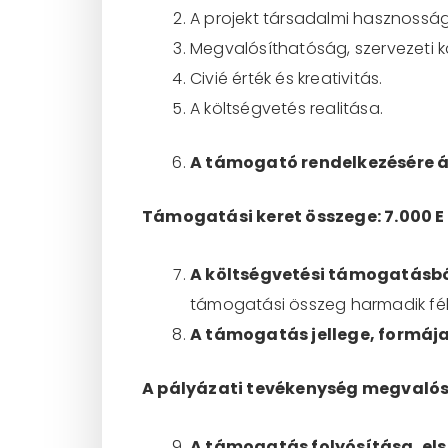
A projekt társadalmi hasznossá
Megvalósíthatóság, szervezeti k
Civié érték és kreativitás.
A költségvetés realitása.
A támogató rendelkezésére á
Támogatási keret összege: 7.000 E 
A költségvetési támogatásbó
támogatási összeg harmadik fé
A támogatás jellege, formáj
A pályázati tevékenység megvaló
A támogatás folyósítása, el