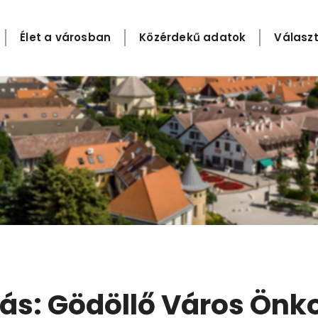
Élet a városban
Közérdekű adatok
Választ
ívás: Gödöllő Város Ö