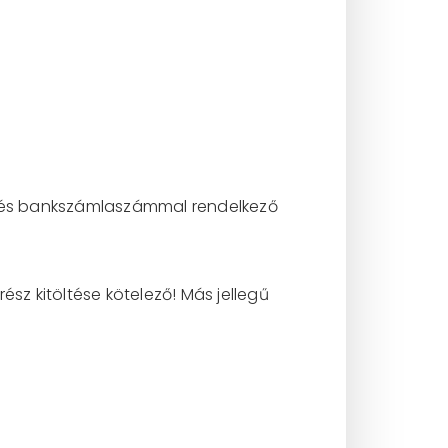
l és bankszámlaszámmal rendelkező
ész kitöltése kötelező! Más jellegű