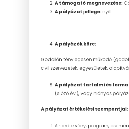
A támogató megnevezése:
Gö
A pályázat jellege:
nyílt.
A pályázók köre:
Gödöllőn ténylegesen működő (gödöll
civil szervezetek, egyesületek, alapítv
A pályázat tartalmi és forma
(előző évi), vagy hiányos pályá
A pályázat értékelési szempontjai:
A rendezvény, program, esemén