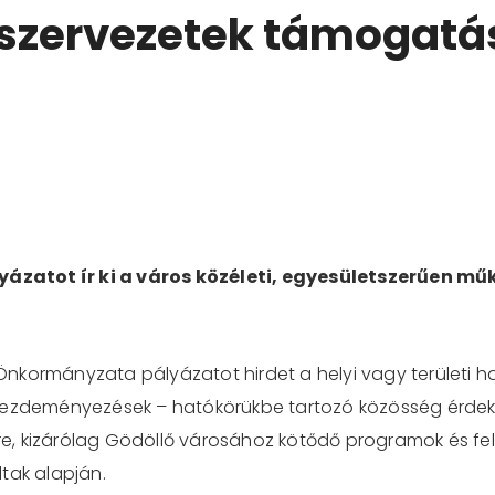
l szervezetek támogatá
atot ír ki a város közéleti, egyesületszerűen műkö
nkormányzata pályázatot hirdet a helyi vagy területi h
 kezdeményezések – hatókörükbe tartozó közösség érde
e, kizárólag Gödöllő városához kötődő programok és fel
tak alapján.