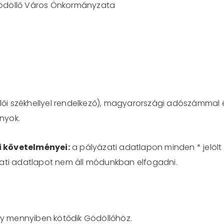
döllő Város Önkormányzata
ői székhellyel rendelkező), magyarországi adószámma
ányok.
i követelményei:
a pályázati adatlapon minden * jelölt r
zati adatlapot nem áll módunkban elfogadni.
y mennyiben kötődik Gödöllőhöz.