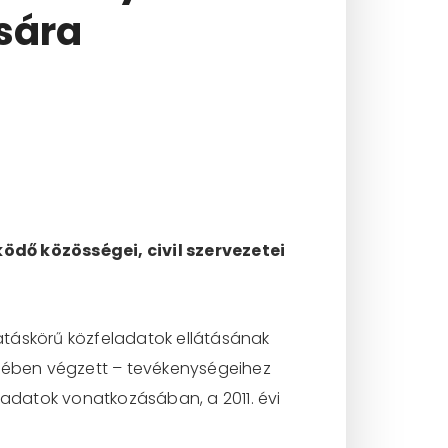
sára
dő közösségei, civil szervezetei
atáskörű közfeladatok ellátásának
kében végzett – tevékenységeihez
adatok vonatkozásában, a 2011. évi