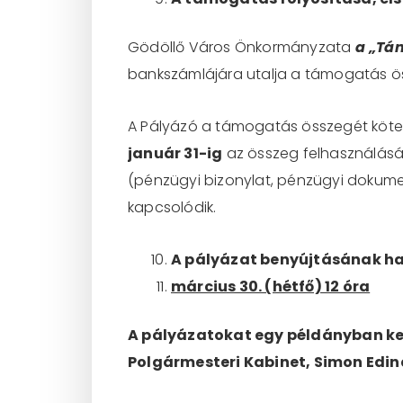
Gödöllő Város Önkormányzata
a „Tá
bankszámlájára utalja a támogatás ö
A Pályázó a támogatás összegét kötel
január 31-ig
az összeg felhasználásár
(pénzügyi bizonylat, pénzügyi dokume
kapcsolódik.
A pályázat benyújtásának hatá
március 30. (hétfő) 12 óra
A pályázatokat egy példányban kel
Polgármesteri Kabinet, Simon Edin