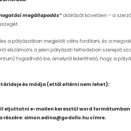
mogatási megállapodás”
aláírását követően – a szerz
sszegét.
es a pályázatban megjelölt célra fordítani, és a megval
ól elszámolni, a jelen pályázati felhívásban szereplő sz
ntum) fogadható be, amelyről kideríthető, hogy a pályá
rideje és módja (ettől eltérni nem lehet):
l eljuttatni e-mailen keresztül word formátumban 
a részére: simon.edina@godollo.hu címre.