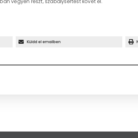
ban vegyen részt, szabálysértést követ el.
Küldd el emailben