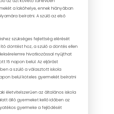
őbb az azt követő tanévben
yermekét a lakóhelye, ennek hiányában
folyamára beíratni. A szülő az első
éshez szükséges fejlettség elérését
ító döntést hoz, a szülő a döntés ellen
rdeksérelemre hivatkozással nyújthat
t 15 napon belül. Az eljárást
en a szülő a választott iskola
napon belül köteles gyermekét beíratni
aki életvitelszerűen az általános iskola
latt álló gyermeket kellő időben az
ogyatékos gyermeke a fejlődését