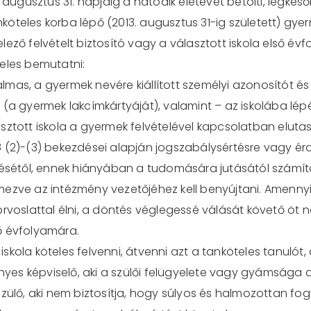
ugusztus 31. napjáig a hatodik életévét betölti, legkés
tanköteles korba lépő (2013. augusztus 31-ig született) g
telező felvételt biztosító vagy a választott iskola első év
eles bemutatni:
mas, a gyermek nevére kiállított személyi azonosítót és
(a gyermek lakcímkártyáját), valamint – az iskolába lép
ztott iskola a gyermek felvételével kapcsolatban elutas
37.8 (2)-(3) bekezdései alapján jogszabálysértésre vagy é
ésétől, ennek hiányában a tudomására jutásától számítot
ezve az intézmény vezetőjéhez kell benyújtani. Amennyib
rvoslattal élni, a döntés véglegessé válását követő öt 
ső évfolyamára.
 iskola köteles felvenni, átvenni azt a tanköteles tanulót, 
ényes képviselő, aki a szülői felügyelete vagy gyámsága a
szülő, aki nem biztosítja, hogy súlyos és halmozottan f