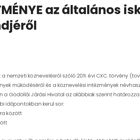
MÉNYE az általános isk
djéről
t a nemzeti köznevelésről szóló 2011. évi CXC. törvény (t
nyek működéséről és a köznevelési intézmények névhasznál
án a Gödöllői Járási Hivatal az alábbiak szerint határozz
bbi időpontokban kerül sor:
óra között
zött