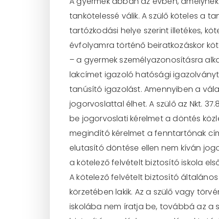
A gyermek abban az évben, amelynek a
tankötelessé válik. A szülő köteles a 
tartózkodási helye szerint illetékes, kö
évfolyamra történő beiratkozáskor köt
– a gyermek személyazonosításra alkal
lakcímet igazoló hatósági igazolványt 
tanúsító igazolást. Amennyiben a válas
jogorvoslattal élhet. A szülő az Nkt. 
be jogorvoslati kérelmet a döntés közl
megindító kérelmet a fenntartónak cím
elutasító döntése ellen nem kíván jogo
a kötelező felvételt biztosító iskola el
A kötelező felvételt biztosító általános
körzetében lakik. Az a szülő vagy törv
iskolába nem íratja be, továbbá az a 