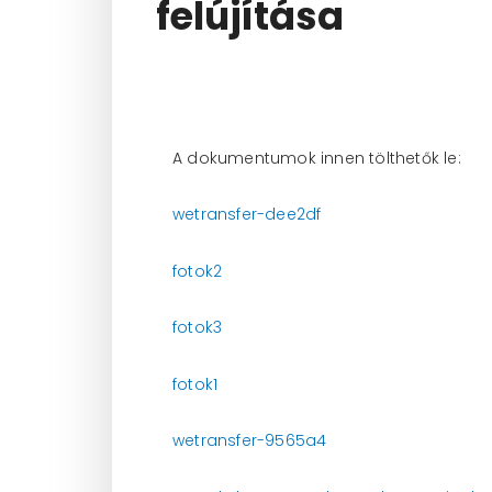
felújítása
A dokumentumok innen tölthetők le:
wetransfer-dee2df
fotok2
fotok3
fotok1
wetransfer-9565a4