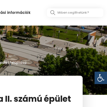
Search
ási információk
...
ület felújítása
Eszk
 II. számú épület