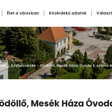
Élet a városban
Közérdekű adatok
Választ
ések
Közbeszerzés – Gödöllő, Mesék Háza Óvoda II. számú ép
-
ödöllő, Mesék Háza Óvoda