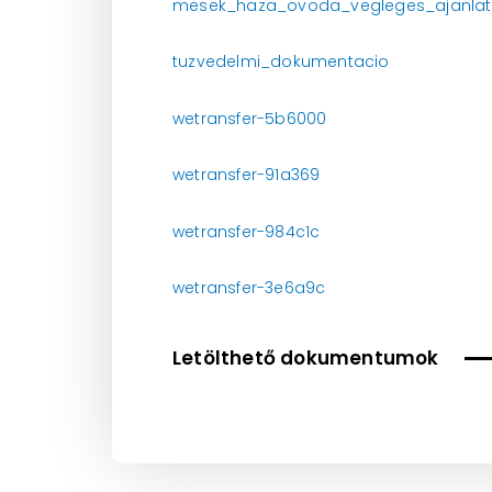
mesek_haza_ovoda_vegleges_ajanla
tuzvedelmi_dokumentacio
wetransfer-5b6000
wetransfer-91a369
wetransfer-984c1c
wetransfer-3e6a9c
Letölthető dokumentumok