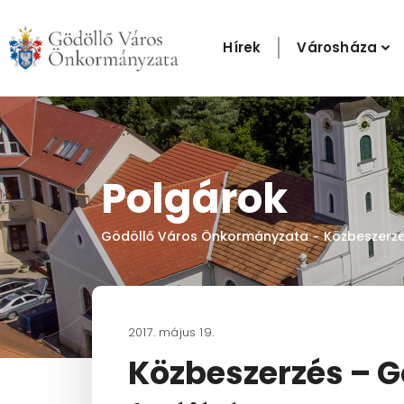
Skip
to
Hírek
Városháza
content
Polgárok
Gödöllő Város Önkormányzata
Közbeszerz
-
2017. május 19.
Közbeszerzés – G