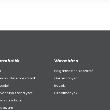
formációk
Városháza
k
Polgármesteri köszöntő
érdekű telefonszámok
Önkormányzat
csolat
Irodák
védelmi szabályzat
Hirdetmények
si szabályzat
resszum