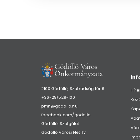
in
2100 Gödöllő, Szabadság tér 6.
Híre
+36-28/529-100
Köz
pmh@godollo.hu
Kap
facebook.com/godollo
Adat
Gödöllői Szolgálat
Váro
Gödöllő Városi Net Tv
Imp