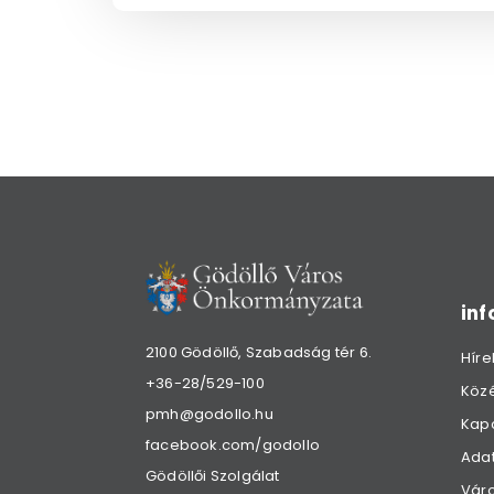
in
2100 Gödöllő, Szabadság tér 6.
Híre
+36-28/529-100
Köz
pmh@godollo.hu
Kap
facebook.com/godollo
Adat
Gödöllői Szolgálat
Váro