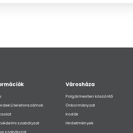
formációk
Városháza
k
Polgármesteri köszöntő
érdekű telefonszámok
Önkormányzat
csolat
Irodák
védelmi szabályzat
Hirdetmények
si szabályzat