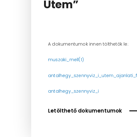
Ütem”
A dokumentumok innen tölthetők le:
muszaki_mell(1)
antalhegy_szennyviz_i_utem_ajanlati_fe
antalhegy_szennyviz_i
Letölthető dokumentumok