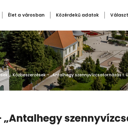
Élet a városban
Közérdekű adatok
Választ
ések
Közbeszerzések – „Antalhegy szennyvízcsatornázás I. 
-
 „Antalhegy szennyvízcsa