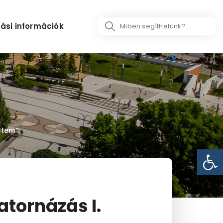
Search
ási információk
...
Ütem”
Eszk
tornázás I.