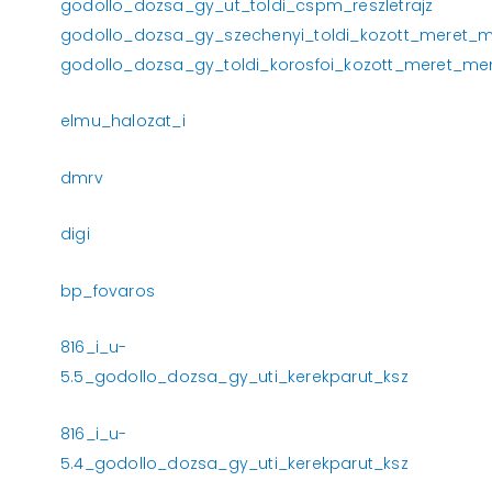
godollo_dozsa_gy_ut_toldi_cspm_reszletrajz
godollo_dozsa_gy_szechenyi_toldi_kozott_meret_men
godollo_dozsa_gy_toldi_korosfoi_kozott_meret_menn
elmu_halozat_i
dmrv
digi
bp_fovaros
816_i_u-
5.5_godollo_dozsa_gy_uti_kerekparut_ksz
816_i_u-
5.4_godollo_dozsa_gy_uti_kerekparut_ksz