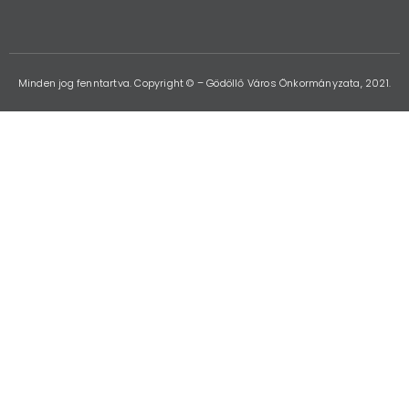
Minden jog fenntartva. Copyright © – Gödöllő Város Önkormányzata, 2021.