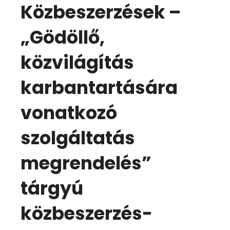
Közbeszerzések –
„Gödöllő,
közvilágítás
karbantartására
vonatkozó
szolgáltatás
megrendelés”
tárgyú
közbeszerzés-