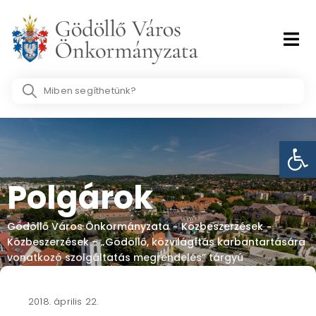
Skip
to
content
Search
...
Eszk
Polgárok
Gödöllő Város Önkormányzata
Közbeszerzések
-
-
Közbeszerzések – „Gödöllő, közvilágítás karbantartására
vonatkozó szolgáltatás megrendelés” tárgyú
közbeszerzés- vállalkozási szerződés
2018. április 22.