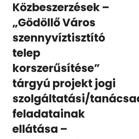
Közbeszerzések –
„Gödöllő Város
szennyvíztisztító
telep
korszerűsítése”
tárgyú projekt jogi
szolgáltatási/tanácsa
feladatainak
ellátása –