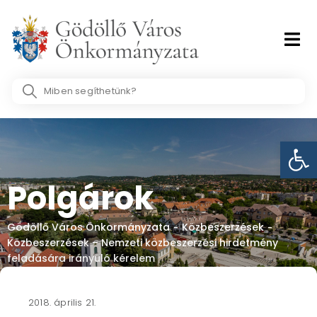
Skip
to
content
Search
...
Eszk
Polgárok
Gödöllő Város Önkormányzata
Közbeszerzések
-
-
Közbeszerzések – Nemzeti közbeszerzési hirdetmény
feladására irányuló kérelem
2018. április 21.