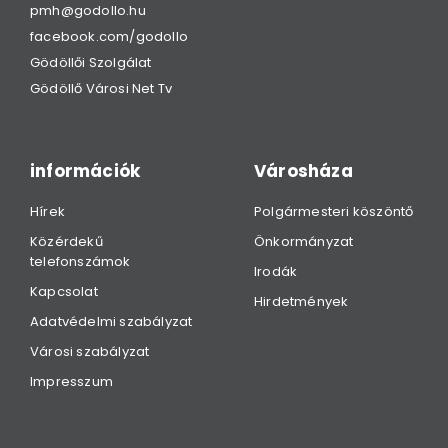
pmh@godollo.hu
facebook.com/godollo
Gödöllői Szolgálat
Gödöllő Városi Net Tv
információk
Városháza
Hírek
Polgármesteri köszöntő
Közérdekű
Önkormányzat
telefonszámok
Irodák
Kapcsolat
Hirdetmények
Adatvédelmi szabályzat
Városi szabályzat
Impresszum