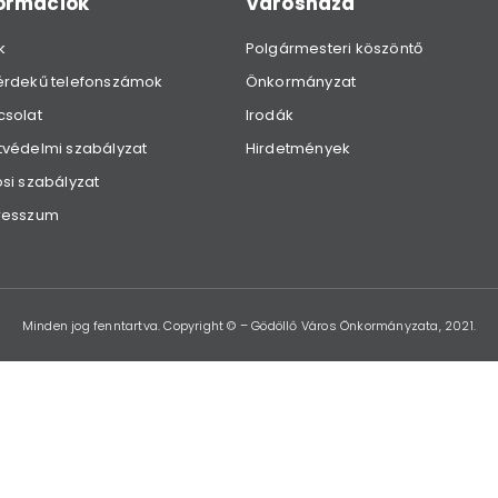
formációk
Városháza
k
Polgármesteri köszöntő
érdekű telefonszámok
Önkormányzat
csolat
Irodák
védelmi szabályzat
Hirdetmények
si szabályzat
resszum
Minden jog fenntartva. Copyright © – Gödöllő Város Önkormányzata, 2021.