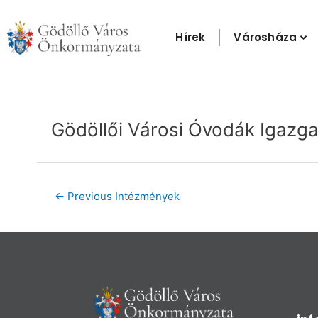
Skip
to
Hírek
Városháza
content
Post
navigation
Gödöllői Városi Óvodák Igazg
←
Previous Intézmények