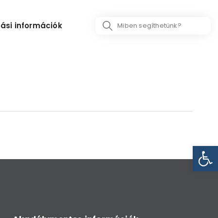
Search
ási információk
...
Eszk