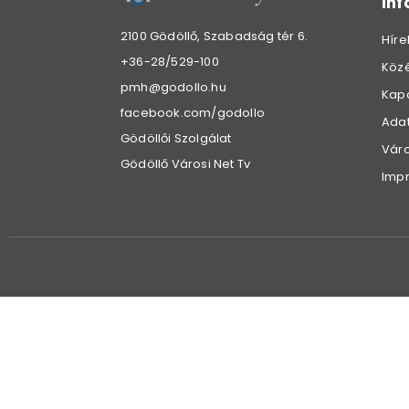
in
2100 Gödöllő, Szabadság tér 6.
Híre
+36-28/529-100
Köz
pmh@godollo.hu
Kap
facebook.com/godollo
Adat
Gödöllői Szolgálat
Váro
Gödöllő Városi Net Tv
Imp